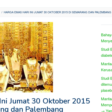
/
HARGA EMAS HARI INI JUMAT 30 OKTOBER 2015 DI SEMARANG DAN PALEMBANG
Bahay
Menye
Studi 
diabet
Manfaa
Kerus
Studi 
ditemu
plaseb
Ini Jumat 30 Oktober 2015
Manfaa
Mempe
ang dan Palembang
→ Yang