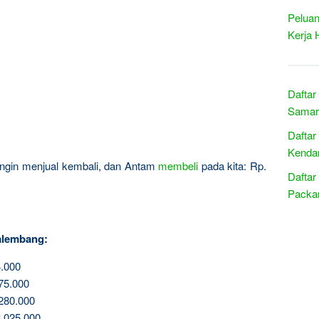
Peluan
Kerja 
Daftar
Samari
Daftar
Kendar
a ingin menjual kembali, dan Antam
membeli
pada kita: Rp.
Daftar
Packar
alembang:
.000
75.000
280.000
.025.000