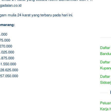
gadaian.co.id
am mulia 24 karat yang terbaru pada hari ini.
emarang:
.000
75.000
270.000
Daftar
.025.000
Bandun
.875.000
Daftar
1.550.000
Kupan
28.625.000
57.050.000
Daftar
Sidoar
Peluan
Kerja 