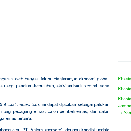
garuhi oleh banyak faktor, diantaranya: ekonomi global,
Khasia
a uang, pasokan-kebutuhan, aktivitas bank sentral, serta
Khasia
Khasia
9.9
cast minted bars
ini dapat dijadikan sebagai patokan
Jomba
n bagi pedagang emas, calon pembeli emas, dan calon
→ Yang
rga emas terbaru.
mbang atau PT. Antam (persero), dengan kondisi update