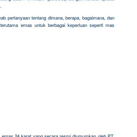
.
wab pertanyaan tentang dimana, berapa, bagaimana, dan
terutama emas untuk berbagai keperluan seperti mas
ta emas 24 karat yang secara resmi diumumkan oleh PT.