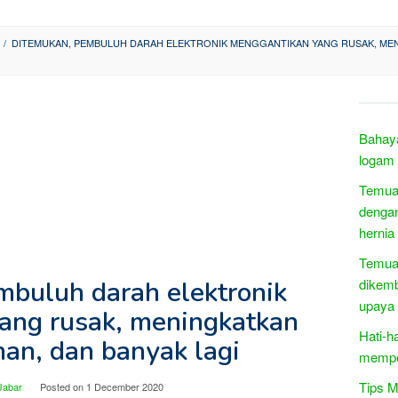
/
DITEMUKAN, PEMBULUH DARAH ELEKTRONIK MENGGANTIKAN YANG RUSAK, ME
Bahaya
logam 
Temuan
dengan
hernia
Temuan
mbuluh darah elektronik
dikem
upaya
ang rusak, meningkatkan
Hati-h
n, dan banyak lagi
mempe
Tips 
Jabar
Posted on
1 December 2020