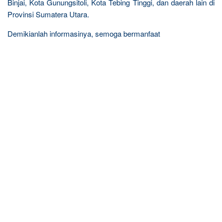
Binjai, Kota Gunungsitoli, Kota Tebing Tinggi, dan daerah lain di
Provinsi Sumatera Utara.
Demikianlah informasinya, semoga bermanfaat
R
e
l
a
t
e
d
p
o
s
t
s
: