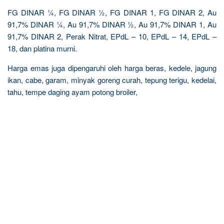
FG DINAR ¼, FG DINAR ½, FG DINAR 1, FG DINAR 2, Au
91,7% DINAR ¼, Au 91,7% DINAR ½, Au 91,7% DINAR 1, Au
91,7% DINAR 2, Perak Nitrat, EPdL – 10, EPdL – 14, EPdL –
18, dan platina murni.
Harga emas juga dipengaruhi oleh harga beras, kedele, jagung
ikan, cabe, garam, minyak goreng curah, tepung terigu, kedelai,
tahu, tempe daging ayam potong broiler,