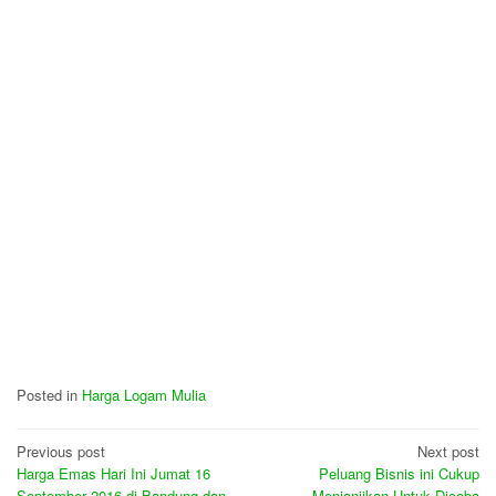
Posted in
Harga Logam Mulia
Post
Previous post
Next post
Harga Emas Hari Ini Jumat 16
Peluang Bisnis ini Cukup
navigation
September 2016 di Bandung dan
Menjanjikan Untuk Dicoba