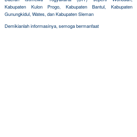
Kabupaten Kulon Progo, Kabupaten Bantul, Kabupaten
Gunungkidul, Wates, dan Kabupaten Sleman
Demikianlah informasinya, semoga bermanfaat
R
e
l
a
t
e
d
p
o
s
t
s
: