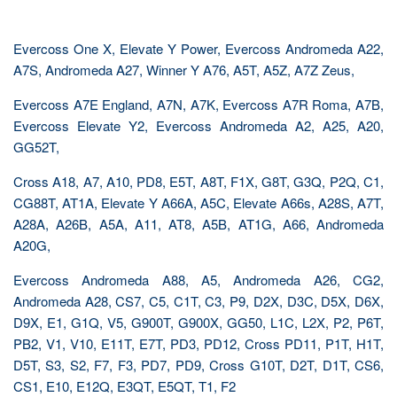
Evercoss One X, Elevate Y Power, Evercoss Andromeda A22,
A7S, Andromeda A27, Winner Y A76, A5T, A5Z, A7Z Zeus,
Evercoss A7E England, A7N, A7K, Evercoss A7R Roma, A7B,
Evercoss Elevate Y2, Evercoss Andromeda A2, A25, A20,
GG52T,
Cross A18, A7, A10, PD8, E5T, A8T, F1X, G8T, G3Q, P2Q, C1,
CG88T, AT1A, Elevate Y A66A, A5C, Elevate A66s, A28S, A7T,
A28A, A26B, A5A, A11, AT8, A5B, AT1G, A66, Andromeda
A20G,
Evercoss Andromeda A88, A5, Andromeda A26, CG2,
Andromeda A28, CS7, C5, C1T, C3, P9, D2X, D3C, D5X, D6X,
D9X, E1, G1Q, V5, G900T, G900X, GG50, L1C, L2X, P2, P6T,
PB2, V1, V10, E11T, E7T, PD3, PD12, Cross PD11, P1T, H1T,
D5T, S3, S2, F7, F3, PD7, PD9, Cross G10T, D2T, D1T, CS6,
CS1, E10, E12Q, E3QT, E5QT, T1, F2