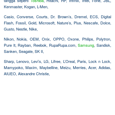
tangga seperti
Toshiba
, Hitachi, HP, Infinix, Intel, I-one, JBL,
Kenmaster, Kogan, L-Men,
Casio, Converse, Courts, Dr. Brown’s, Dremel, ECS, Digital
Flash, Fossil, Gold, Microsoft, Nature’s, Plus, Nescafe, Dolce,
Gusto, Nestle, Nike,
Nikon, Nokia, OEM, Onix, OPPO, Oxone, Philips, Polytron,
Pure It, Rayban, Reebok, RupaRupa.com,
Samsung
, Sandisk,
Sanken, Seagate, SK II,
Sharp, Lenovo, Levi’s, LG, Lifree, L’Oreal, Paris, Lock n Lock,
Mamypoko, Maxim, Maybelline, Meizu, Merries, Acer, Adidas,
AIUEO, Alexandre Christie,