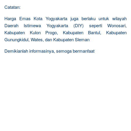
Catatan:
Harga Emas Kota Yogyakarta juga berlaku untuk wilayah
Daerah Istimewa Yogyakarta (DIY) seperti Wonosari,
Kabupaten Kulon Progo, Kabupaten Bantul, Kabupaten
Gunungkidul, Wates, dan Kabupaten Sleman
Demikianlah informasinya, semoga bermanfaat
R
e
l
a
t
e
d
p
o
s
t
s
: