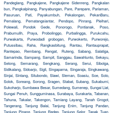
Pandeglang, Pangkajene, Pangkajene Sidenreng, Pangkalan
bun, Pangkalpinang, Panyabungan, Pare, Parepare, Pariaman,
Pasuruan, Pati, Payakumbuh, Pekalongan, PekanBaru,
Pemalang, Pematangsiantar, Pendopo, Pinrang, Pleihari,
Polewali, Pondok Gede, Ponorogo, Pontianak, Poso,
Prabumulih, Praya, Probolinggo, Purbalingga, Purukcahu,
Purwakarta, Purwodadi grobogan, Purwokerto, Purworejo,
Putussibau, Raha, Rangkasbitung, Rantau, Rantauprapat,
Rantepao, Rembang, Rengat, Ruteng, Sabang, Salatiga,
Samarinda, Sampang, Sampit, Sanggau, Sawahlunto, Sekayu,
Selong, Semarang, Sengkang, Serang, Serui, Sibolga,
Sidikalang, Sidoarjo, Sigli, Singaparna, Singaraja, Singkawang,
Sinjai, Sintang, Situbondo, Slawi, Sleman, Soasiu, Soe, Solo,
Solok, Soreang, Sorong, Sragen, Stabat, Subang, Sukabumi,
Sukoharjo, Sumbawa Besar, Sumedang, Sumenep, Sungai Liat,
Sungai Penuh, Sungguminasa, Surabaya, Surakarta, Tabanan,
Tahuna, Takalar, Takengon, Tamiang Layang, Tanah Grogot,
Tangerang, Tanjung Balai, Tanjung Enim, Tanjung Pandan,
Tanjung Pinang, Tanjung Redep, Tanjung Selor, Tapak Tuan,