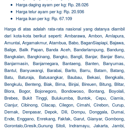
Harga daging ayam per kg: Rp. 28.026
Harga telur ayam per kg: Rp. 20.936
Harga ikan per kg: Rp. 67.109
Harga di atas adalah rata-rata nasional yang datanya diambil
dari kota-kota berikut seperti: Ambarawa, Ambon, Amlapura,
Amuntai, Argamakmur, Atambua, Babo, BaganSiapiapi, Bajawa,
Balige, Balik Papan, Banda Aceh, Bandarlampung, Bandung,
Bangkalan, Bangkinang, Bangko, Bangli, Banjar, Banjar Baru,
Banjarmasin, Banjarnegara, Bantaeng, Banten, Banyumas,
Bantul, Banyuwangi, Barabai, Barito, Barru, Batam, Batang,
Batu, Baturaja, Batusangkar, Baubau, Bekasi, Bengkalis,
Bengkulu, Benteng, Biak, Bima, Binjai, Bireuen, Bitung, Blitar,
Blora, Bogor, Bojonegoro, Bondowoso, Bontang, Boyolali,
Brebes, Bukit Tinggi, Bulukumba, Buntok, Cepu, Ciamis,
Cianjur, Cibinong, Cilacap, Cilegon, Cimahi, Cirebon, Curup,
Demak, Denpasar, Depok, Dili, Dompu, Donggala, Dumai,
Ende, Enggano, Enrekang, Fakfak, Garut, Gianyar, Gombong,
Gorontalo,Gresik,Gunung Sitoli, Indramayu, Jakarta, Jambi,