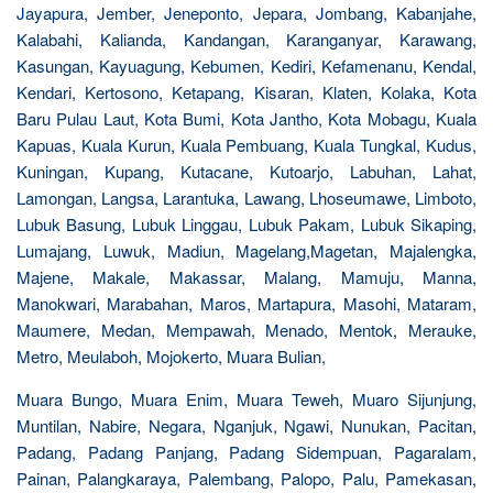
Jayapura, Jember, Jeneponto, Jepara, Jombang, Kabanjahe,
Kalabahi, Kalianda, Kandangan, Karanganyar, Karawang,
Kasungan, Kayuagung, Kebumen, Kediri, Kefamenanu, Kendal,
Kendari, Kertosono, Ketapang, Kisaran, Klaten, Kolaka, Kota
Baru Pulau Laut, Kota Bumi, Kota Jantho, Kota Mobagu, Kuala
Kapuas, Kuala Kurun, Kuala Pembuang, Kuala Tungkal, Kudus,
Kuningan, Kupang, Kutacane, Kutoarjo, Labuhan, Lahat,
Lamongan, Langsa, Larantuka, Lawang, Lhoseumawe, Limboto,
Lubuk Basung, Lubuk Linggau, Lubuk Pakam, Lubuk Sikaping,
Lumajang, Luwuk, Madiun, Magelang,Magetan, Majalengka,
Majene, Makale, Makassar, Malang, Mamuju, Manna,
Manokwari, Marabahan, Maros, Martapura, Masohi, Mataram,
Maumere, Medan, Mempawah, Menado, Mentok, Merauke,
Metro, Meulaboh, Mojokerto, Muara Bulian,
Muara Bungo, Muara Enim, Muara Teweh, Muaro Sijunjung,
Muntilan, Nabire, Negara, Nganjuk, Ngawi, Nunukan, Pacitan,
Padang, Padang Panjang, Padang Sidempuan, Pagaralam,
Painan, Palangkaraya, Palembang, Palopo, Palu, Pamekasan,