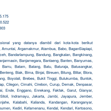
05.175
30.522
.803
sional yang datanya diambil dari kota-kota berikut
, Amuntai, Argamakmur, Atambua, Babo, BaganSiapiapi,
Aceh, Bandarlampung, Bandung, Bangkalan, Bangkinang,
 Banjarmasin, Banjarnegara, Bantaeng, Banten, Banyumas,
, Barru, Batam, Batang, Batu, Baturaja, Batusangkar,
nteng, Biak, Bima, Binjai, Bireuen, Bitung, Blitar, Blora,
g, Boyolali, Brebes, Bukit Tinggi, Bulukumba, Buntok,
acap, Cilegon, Cimahi, Cirebon, Curup, Demak, Denpasar,
i, Ende, Enggano, Enrekang, Fakfak, Garut, Gianyar,
itoli, Indramayu, Jakarta, Jambi, Jayapura, Jember,
jahe, Kalabahi, Kalianda, Kandangan, Karanganyar,
men, Kediri, Kefamenanu, Kendal, Kendari, Kertosono,