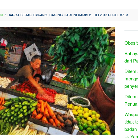
AN
/
HARGA BERAS, BAWANG, DAGING HARI INI KAMIS 2 JULI 2015 PUKUL 07.31
Obesit
Bahaya
dari P
Ditemu
mengga
penyem
Ditem
Penua
Waspad
tidak 
badan
→ Yang