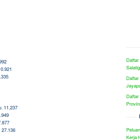
Daftar
.992
Salati
10.921
.335
Daftar
Jayapu
Daftar
Provin
p. 11.237
8.949
7.877
Peluan
 27.136
Kerja 