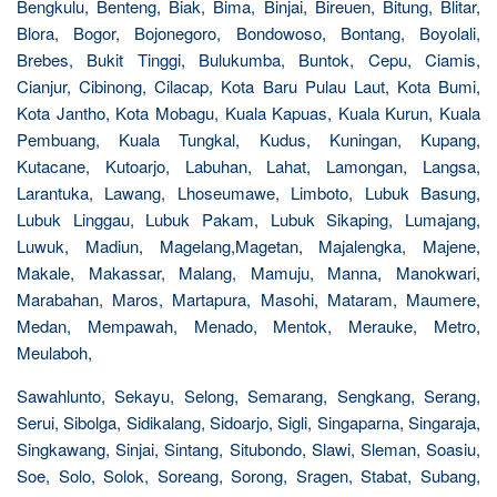
Bengkulu, Benteng, Biak, Bima, Binjai, Bireuen, Bitung, Blitar,
Blora, Bogor, Bojonegoro, Bondowoso, Bontang, Boyolali,
Brebes, Bukit Tinggi, Bulukumba, Buntok, Cepu, Ciamis,
Cianjur, Cibinong, Cilacap, Kota Baru Pulau Laut, Kota Bumi,
Kota Jantho, Kota Mobagu, Kuala Kapuas, Kuala Kurun, Kuala
Pembuang, Kuala Tungkal, Kudus, Kuningan, Kupang,
Kutacane, Kutoarjo, Labuhan, Lahat, Lamongan, Langsa,
Larantuka, Lawang, Lhoseumawe, Limboto, Lubuk Basung,
Lubuk Linggau, Lubuk Pakam, Lubuk Sikaping, Lumajang,
Luwuk, Madiun, Magelang,Magetan, Majalengka, Majene,
Makale, Makassar, Malang, Mamuju, Manna, Manokwari,
Marabahan, Maros, Martapura, Masohi, Mataram, Maumere,
Medan, Mempawah, Menado, Mentok, Merauke, Metro,
Meulaboh,
Sawahlunto, Sekayu, Selong, Semarang, Sengkang, Serang,
Serui, Sibolga, Sidikalang, Sidoarjo, Sigli, Singaparna, Singaraja,
Singkawang, Sinjai, Sintang, Situbondo, Slawi, Sleman, Soasiu,
Soe, Solo, Solok, Soreang, Sorong, Sragen, Stabat, Subang,