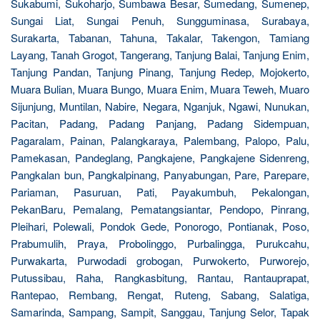
Sukabumi, Sukoharjo, Sumbawa Besar, Sumedang, Sumenep,
Sungai Liat, Sungai Penuh, Sungguminasa, Surabaya,
Surakarta, Tabanan, Tahuna, Takalar, Takengon, Tamiang
Layang, Tanah Grogot, Tangerang, Tanjung Balai, Tanjung Enim,
Tanjung Pandan, Tanjung Pinang, Tanjung Redep, Mojokerto,
Muara Bulian, Muara Bungo, Muara Enim, Muara Teweh, Muaro
Sijunjung, Muntilan, Nabire, Negara, Nganjuk, Ngawi, Nunukan,
Pacitan, Padang, Padang Panjang, Padang Sidempuan,
Pagaralam, Painan, Palangkaraya, Palembang, Palopo, Palu,
Pamekasan, Pandeglang, Pangkajene, Pangkajene Sidenreng,
Pangkalan bun, Pangkalpinang, Panyabungan, Pare, Parepare,
Pariaman, Pasuruan, Pati, Payakumbuh, Pekalongan,
PekanBaru, Pemalang, Pematangsiantar, Pendopo, Pinrang,
Pleihari, Polewali, Pondok Gede, Ponorogo, Pontianak, Poso,
Prabumulih, Praya, Probolinggo, Purbalingga, Purukcahu,
Purwakarta, Purwodadi grobogan, Purwokerto, Purworejo,
Putussibau, Raha, Rangkasbitung, Rantau, Rantauprapat,
Rantepao, Rembang, Rengat, Ruteng, Sabang, Salatiga,
Samarinda, Sampang, Sampit, Sanggau, Tanjung Selor, Tapak