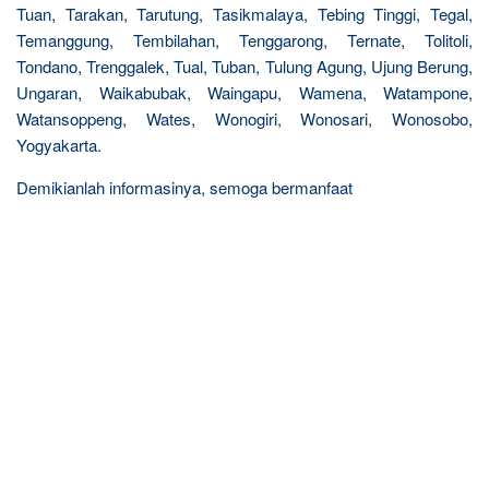
Tuan, Tarakan, Tarutung, Tasikmalaya, Tebing Tinggi, Tegal,
Temanggung, Tembilahan, Tenggarong, Ternate, Tolitoli,
Tondano, Trenggalek, Tual, Tuban, Tulung Agung, Ujung Berung,
Ungaran, Waikabubak, Waingapu, Wamena, Watampone,
Watansoppeng, Wates, Wonogiri, Wonosari, Wonosobo,
Yogyakarta.
Demikianlah informasinya, semoga bermanfaat
R
e
l
a
t
e
d
p
o
s
t
s
: