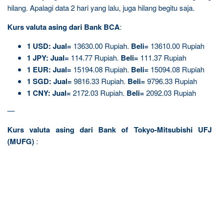
hilang. Apalagi data 2 hari yang lalu, juga hilang begitu saja.
Kurs valuta asing dari Bank BCA
:
1
USD:
Jual=
13630.00 Rupiah.
Beli=
13610.00 Rupiah
1
JPY:
Jual=
114.77 Rupiah.
Beli=
111.37 Rupiah
1
EUR:
Jual=
15194.08 Rupiah.
Beli=
15094.08 Rupiah
1
SGD:
Jual=
9816.33 Rupiah.
Beli=
9796.33 Rupiah
1
CNY:
Jual=
2172.03 Rupiah.
Beli=
2092.03 Rupiah
—
Kurs valuta asing dari Bank of Tokyo-Mitsubishi UFJ
(MUFG)
: