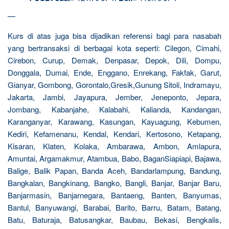
—
Kurs di atas juga bisa dijadikan referensi bagi para nasabah
yang bertransaksi di berbagai kota seperti: Cilegon, Cimahi,
Cirebon, Curup, Demak, Denpasar, Depok, Dili, Dompu,
Donggala, Dumai, Ende, Enggano, Enrekang, Fakfak, Garut,
Gianyar, Gombong, Gorontalo,Gresik,Gunung Sitoli, Indramayu,
Jakarta, Jambi, Jayapura, Jember, Jeneponto, Jepara,
Jombang, Kabanjahe, Kalabahi, Kalianda, Kandangan,
Karanganyar, Karawang, Kasungan, Kayuagung, Kebumen,
Kediri, Kefamenanu, Kendal, Kendari, Kertosono, Ketapang,
Kisaran, Klaten, Kolaka, Ambarawa, Ambon, Amlapura,
Amuntai, Argamakmur, Atambua, Babo, BaganSiapiapi, Bajawa,
Balige, Balik Papan, Banda Aceh, Bandarlampung, Bandung,
Bangkalan, Bangkinang, Bangko, Bangli, Banjar, Banjar Baru,
Banjarmasin, Banjarnegara, Bantaeng, Banten, Banyumas,
Bantul, Banyuwangi, Barabai, Barito, Barru, Batam, Batang,
Batu, Baturaja, Batusangkar, Baubau, Bekasi, Bengkalis,