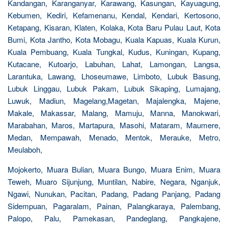
Kandangan, Karanganyar, Karawang, Kasungan, Kayuagung,
Kebumen, Kediri, Kefamenanu, Kendal, Kendari, Kertosono,
Ketapang, Kisaran, Klaten, Kolaka, Kota Baru Pulau Laut, Kota
Bumi, Kota Jantho, Kota Mobagu, Kuala Kapuas, Kuala Kurun,
Kuala Pembuang, Kuala Tungkal, Kudus, Kuningan, Kupang,
Kutacane, Kutoarjo, Labuhan, Lahat, Lamongan, Langsa,
Larantuka, Lawang, Lhoseumawe, Limboto, Lubuk Basung,
Lubuk Linggau, Lubuk Pakam, Lubuk Sikaping, Lumajang,
Luwuk, Madiun, Magelang,Magetan, Majalengka, Majene,
Makale, Makassar, Malang, Mamuju, Manna, Manokwari,
Marabahan, Maros, Martapura, Masohi, Mataram, Maumere,
Medan, Mempawah, Menado, Mentok, Merauke, Metro,
Meulaboh,
Mojokerto, Muara Bulian, Muara Bungo, Muara Enim, Muara
Teweh, Muaro Sijunjung, Muntilan, Nabire, Negara, Nganjuk,
Ngawi, Nunukan, Pacitan, Padang, Padang Panjang, Padang
Sidempuan, Pagaralam, Painan, Palangkaraya, Palembang,
Palopo, Palu, Pamekasan, Pandeglang, Pangkajene,