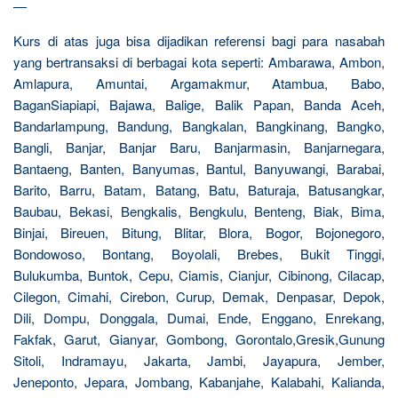
—
Kurs di atas juga bisa dijadikan referensi bagi para nasabah
yang bertransaksi di berbagai kota seperti: Ambarawa, Ambon,
Amlapura, Amuntai, Argamakmur, Atambua, Babo,
BaganSiapiapi, Bajawa, Balige, Balik Papan, Banda Aceh,
Bandarlampung, Bandung, Bangkalan, Bangkinang, Bangko,
Bangli, Banjar, Banjar Baru, Banjarmasin, Banjarnegara,
Bantaeng, Banten, Banyumas, Bantul, Banyuwangi, Barabai,
Barito, Barru, Batam, Batang, Batu, Baturaja, Batusangkar,
Baubau, Bekasi, Bengkalis, Bengkulu, Benteng, Biak, Bima,
Binjai, Bireuen, Bitung, Blitar, Blora, Bogor, Bojonegoro,
Bondowoso, Bontang, Boyolali, Brebes, Bukit Tinggi,
Bulukumba, Buntok, Cepu, Ciamis, Cianjur, Cibinong, Cilacap,
Cilegon, Cimahi, Cirebon, Curup, Demak, Denpasar, Depok,
Dili, Dompu, Donggala, Dumai, Ende, Enggano, Enrekang,
Fakfak, Garut, Gianyar, Gombong, Gorontalo,Gresik,Gunung
Sitoli, Indramayu, Jakarta, Jambi, Jayapura, Jember,
Jeneponto, Jepara, Jombang, Kabanjahe, Kalabahi, Kalianda,