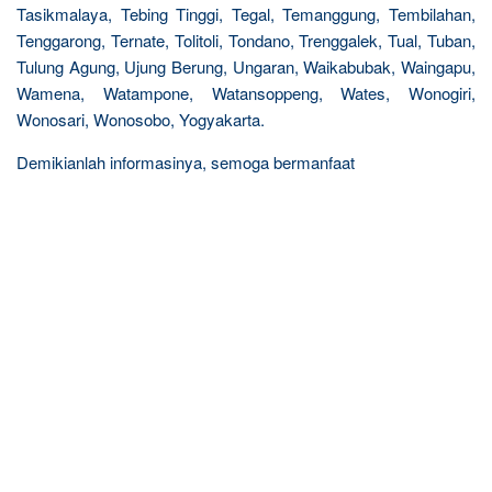
Tasikmalaya, Tebing Tinggi, Tegal, Temanggung, Tembilahan,
Tenggarong, Ternate, Tolitoli, Tondano, Trenggalek, Tual, Tuban,
Tulung Agung, Ujung Berung, Ungaran, Waikabubak, Waingapu,
Wamena, Watampone, Watansoppeng, Wates, Wonogiri,
Wonosari, Wonosobo, Yogyakarta.
Demikianlah informasinya, semoga bermanfaat
R
e
l
a
t
e
d
p
o
s
t
s
: