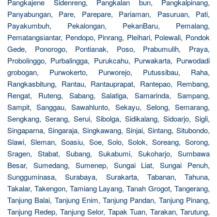
Pangkajene Sidenreng, Pangkalan bun, Pangkalpinang,
Panyabungan, Pare, Parepare, Pariaman, Pasuruan, Pati,
Payakumbuh, Pekalongan, PekanBaru, Pemalang,
Pematangsiantar, Pendopo, Pinrang, Pleihari, Polewali, Pondok
Gede, Ponorogo, Pontianak, Poso, Prabumulih, Praya,
Probolinggo, Purbalingga, Purukcahu, Purwakarta, Purwodadi
grobogan, Purwokerto, Purworejo, Putussibau, Raha,
Rangkasbitung, Rantau, Rantauprapat, Rantepao, Rembang,
Rengat, Ruteng, Sabang, Salatiga, Samarinda, Sampang,
Sampit, Sanggau, Sawahlunto, Sekayu, Selong, Semarang,
Sengkang, Serang, Serui, Sibolga, Sidikalang, Sidoarjo, Sigli,
Singaparna, Singaraja, Singkawang, Sinjai, Sintang, Situbondo,
Slawi, Sleman, Soasiu, Soe, Solo, Solok, Soreang, Sorong,
Sragen, Stabat, Subang, Sukabumi, Sukoharjo, Sumbawa
Besar, Sumedang, Sumenep, Sungai Liat, Sungai Penuh,
Sungguminasa, Surabaya, Surakarta, Tabanan, Tahuna,
Takalar, Takengon, Tamiang Layang, Tanah Grogot, Tangerang,
Tanjung Balai, Tanjung Enim, Tanjung Pandan, Tanjung Pinang,
Tanjung Redep, Tanjung Selor, Tapak Tuan, Tarakan, Tarutung,