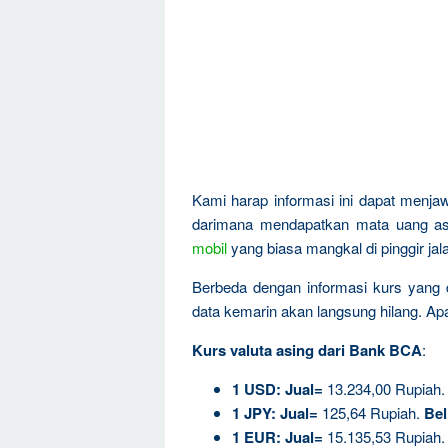
Kami harap informasi ini dapat menja
darimana mendapatkan mata uang asi
mobil
yang biasa mangkal di pinggir jal
Berbeda dengan informasi kurs yang d
data kemarin akan langsung hilang. Apala
Kurs valuta asing dari Bank BCA
:
1
USD:
Jual=
13.234,00 Rupiah
1
JPY:
Jual=
125,64 Rupiah.
Bel
1
EUR:
Jual=
15.135,53 Rupiah