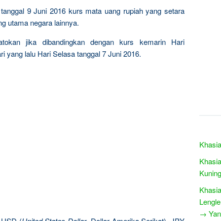
is tanggal 9 Juni 2016 kurs mata uang rupiah yang setara
ng utama negara lainnya.
patokan jika dibandingkan dengan kurs kemarin Hari
i yang lalu Hari Selasa tanggal 7 Juni 2016.
Khasia
Khasia
Kunin
Khasia
Lengl
→ Yang
: USD (
United States Dollar
, Dollar Amerika Serikat), JPY