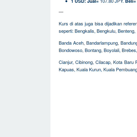
1 USD:
Jual=
107.80 JPY.
Beli=
—
Kurs di atas juga bisa dijadikan refer
seperti: Bengkalis, Bengkulu, Benteng,
Banda Aceh, Bandarlampung, Bandung, Bi
Bondowoso, Bontang, Boyolali, Brebes,
Cianjur, Cibinong, Cilacap, Kota Baru
Kapuas, Kuala Kurun, Kuala Pembuang,