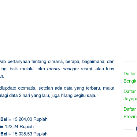
wab pertanyaan tentang dimana, berapa, bagaimana, dan
ng, baik melalui toko
money changer
resmi, atau kios
Daftar
an.
Bengku
iupdate otomatis, setelah ada data yang terbaru, maka
Daftar
gi data 2 hari yang lalu, juga hilang begitu saja.
Jayapu
Daftar
Provin
.
Beli=
13.204,00 Rupiah
i=
122,24 Rupiah
.
Beli=
15.035,53 Rupiah