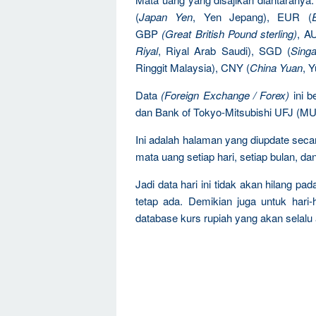
(
Japan Yen
, Yen Jepang), EUR (
GBP
(Great British Pound sterling)
, A
Riyal
, Riyal Arab Saudi), SGD (
Singa
Ringgit Malaysia), CNY (
China Yuan
, 
Data
(Foreign Exchange / Forex)
ini b
dan Bank of Tokyo-Mitsubishi UFJ (M
Ini adalah halaman yang diupdate sec
mata uang setiap hari, setiap bulan, dan
Jadi data hari ini tidak akan hilang pa
tetap ada. Demikian juga untuk hari-h
database kurs rupiah yang akan selalu 