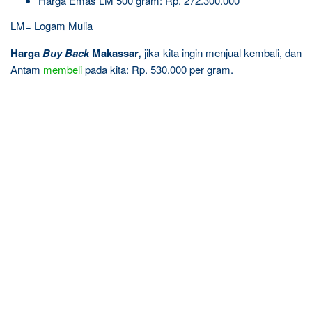
Harga Emas LM 500 gram: Rp. 272.300.000
LM= Logam Mulia
Harga
Buy Back
Makassar
,
jika kita ingin menjual kembali, dan
Antam
membeli
pada kita: Rp. 530.000 per gram.