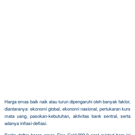
Harga emas baik naik atau turun dipengaruhi oleh banyak faktor,
diantaranya: ekonomi global, ekonomi nasional, pertukaran kurs
mata uang, pasokan-kebutuhan, aktivitas bank sentral, serta
adanya inflasi-deflasi.
Berita daftar harga emas
Fine Gold
999.9
cast minted bars
ini