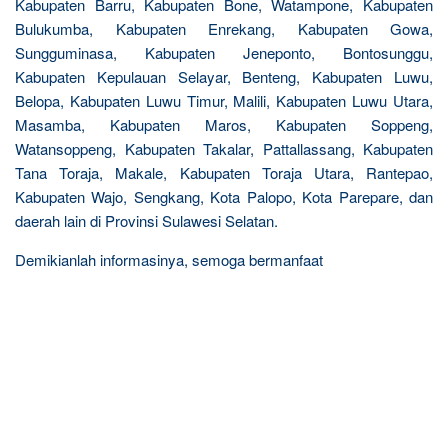
Kabupaten Barru, Kabupaten Bone, Watampone, Kabupaten
Bulukumba, Kabupaten Enrekang, Kabupaten Gowa,
Sungguminasa, Kabupaten Jeneponto, Bontosunggu,
Kabupaten Kepulauan Selayar, Benteng, Kabupaten Luwu,
Belopa, Kabupaten Luwu Timur, Malili, Kabupaten Luwu Utara,
Masamba, Kabupaten Maros, Kabupaten Soppeng,
Watansoppeng, Kabupaten Takalar, Pattallassang, Kabupaten
Tana Toraja, Makale, Kabupaten Toraja Utara, Rantepao,
Kabupaten Wajo, Sengkang, Kota Palopo, Kota Parepare, dan
daerah lain di Provinsi Sulawesi Selatan.
Demikianlah informasinya, semoga bermanfaat
R
e
l
a
t
e
d
p
o