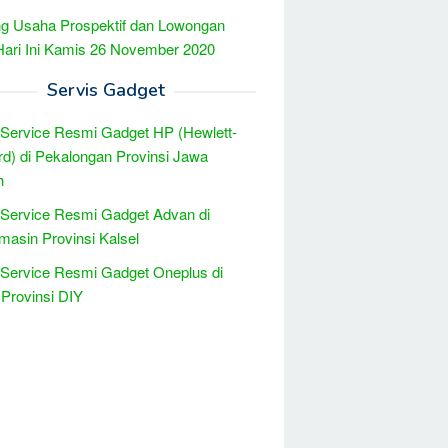
g Usaha Prospektif dan Lowongan
Hari Ini Kamis 26 November 2020
Servis Gadget
 Service Resmi Gadget HP (Hewlett-
d) di Pekalongan Provinsi Jawa
h
 Service Resmi Gadget Advan di
masin Provinsi Kalsel
 Service Resmi Gadget Oneplus di
Provinsi DIY