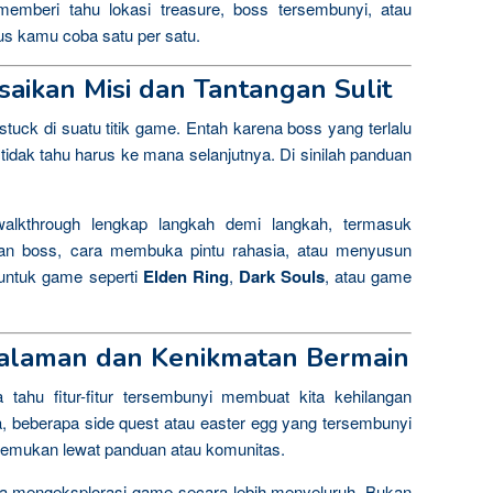
memberi tahu lokasi treasure, boss tersembunyi, atau
us kamu coba satu per satu.
ikan Misi dan Tantangan Sulit
tuck di suatu titik game. Entah karena boss yang terlalu
 tidak tahu harus ke mana selanjutnya. Di sinilah panduan
lkthrough lengkap langkah demi langkah, termasuk
an boss, cara membuka pintu rahasia, atau menyusun
 untuk game seperti
Elden Ring
,
Dark Souls
, atau game
alaman dan Kenikmatan Bermain
tahu fitur-fitur tersembunyi membuat kita kehilangan
, beberapa side quest atau easter egg yang tersembunyi
itemukan lewat panduan atau komunitas.
a mengeksplorasi game secara lebih menyeluruh. Bukan