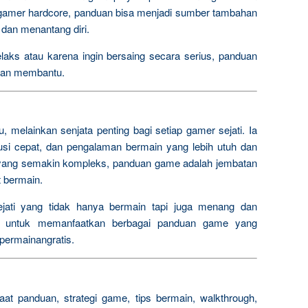
 gamer hardcore, panduan bisa menjadi sumber tambahan
dan menantang diri.
aks atau karena ingin bersaing secara serius, panduan
 dan membantu.
 melainkan senjata penting bagi setiap gamer sejati. Ia
lusi cepat, dan pengalaman bermain yang lebih utuh dan
ang semakin kompleks, panduan game adalah jembatan
t bermain.
sejati yang tidak hanya bermain tapi juga menang dan
u untuk memanfaatkan berbagai panduan game yang
 permainangratis.
at panduan, strategi game, tips bermain, walkthrough,