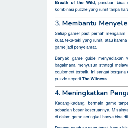
Breath of the Wild
, panduan bisa 
kombinasi puzzle yang rumit tanpa har
3.
Membantu Menyelesa
Setiap gamer pasti pernah mengalami s
kuat, teka-teki yang rumit, atau karena
game jadi penyelamat.
Banyak game guide menyediakan wa
bagaimana menyusun strategi melaw
equipment terbaik. Ini sangat berguna
puzzle seperti
The Witness
.
4.
Meningkatkan Peng
Kadang-kadang, bermain game tanpa 
sebagian besar keseruannya. Misalnya
di dalam game seringkali hanya bisa d
Dengan panduan yang tepat, kamu bis