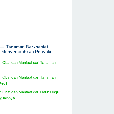
Tanaman Berkhasiat
Menyembuhkan Penyakit
t Obat dan Manfaat dari Tanaman
t Obat dan Manfaat dari Tanaman
Kecil
t Obat dan Manfaat dari Daun Ungu
 lainnya...