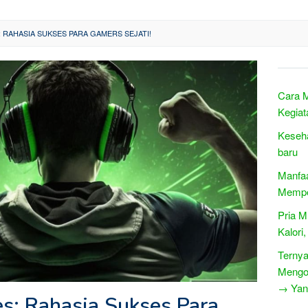
 RAHASIA SUKSES PARA GAMERS SEJATI!
Cara 
Kegiat
Keseha
baru
Manfaa
Mempe
Pria M
Kalori
Ternya
Mengo
→ Yang
: Rahasia Sukses Para