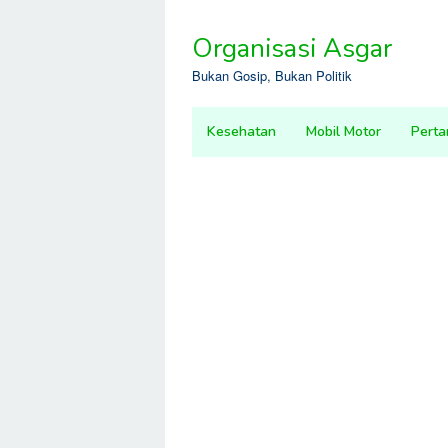
Skip
to
Organisasi Asgar
content
Bukan Gosip, Bukan Politik
Kesehatan
Mobil Motor
Perta