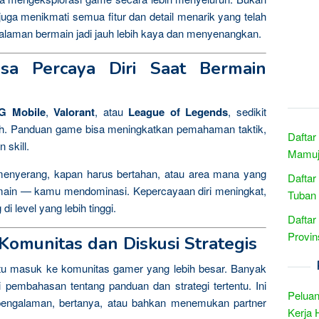
uga menikmati semua fitur dan detail menarik yang telah
galaman bermain jadi jauh lebih kaya dan menyenangkan.
a Percaya Diri Saat Bermain
G Mobile
,
Valorant
, atau
League of Legends
, sedikit
ah. Panduan game bisa meningkatkan pemahaman taktik,
Daftar
skill.
Mamuju
menyerang, kapan harus bertahan, atau area mana yang
Daftar
rmain — kamu mendominasi. Kepercayaan diri meningkat,
Tuban 
i level yang lebih tinggi.
Daftar
Provin
omunitas dan Diskusi Strategis
ntu masuk ke komunitas gamer yang lebih besar. Banyak
i pembahasan tentang panduan dan strategi tertentu. Ini
Peluan
pengalaman, bertanya, atau bahkan menemukan partner
Kerja 