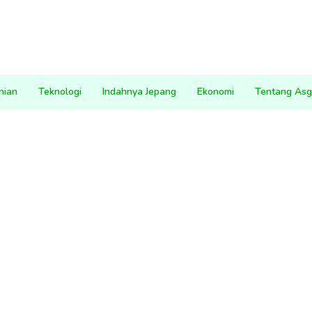
nian
Teknologi
Indahnya Jepang
Ekonomi
Tentang Asg