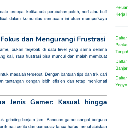
Peluan
ate tercepat ketika ada perubahan patch, nerf atau buff
Kerja 
Terlibat dalam komunitas semacam ini akan memperkaya
okus dan Mengurangi Frustrasi
Daftar
Packar
 game, bukan terjebak di satu level yang sama selama
Tenga
ulang kali, rasa frustrasi bisa muncul dan malah membuat
Daftar
Banjar
tuk masalah tersebut. Dengan bantuan tips dan trik dari
Daftar
n tantangan dengan lebih efisien dan tetap menikmati
Yogya 
a Jenis Gamer: Kasual hingga
k grinding berjam-jam. Panduan game sangat berguna
menikmati cerita dan gameplay tanpa harus menghabiskan