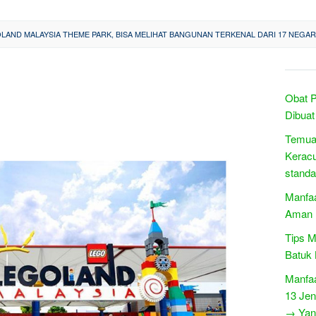
LAND MALAYSIA THEME PARK, BISA MELIHAT BANGUNAN TERKENAL DARI 17 NEGARA
Obat P
Dibuat
Temuan
Keracu
stand
Manfaa
Aman
Tips M
Batuk
Manfaa
13 Jen
→ Yang