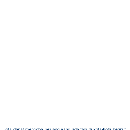
Kita dapat mencoba peluang yang ada tadi di kota-kota berikut