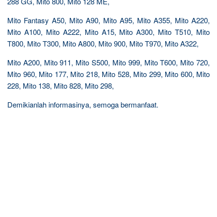
288 GG, Mito 800, Mito 128 ME,
Mito Fantasy A50, Mito A90, Mito A95, Mito A355, Mito A220,
Mito A100, Mito A222, Mito A15, Mito A300, Mito T510, Mito
T800, Mito T300, Mito A800, Mito 900, Mito T970, Mito A322,
Mito A200, Mito 911, Mito S500, Mito 999, Mito T600, Mito 720,
Mito 960, Mito 177, Mito 218, Mito 528, Mito 299, Mito 600, Mito
228, Mito 138, Mito 828, Mito 298,
Demikianlah informasinya, semoga bermanfaat.
R
e
l
a
t
e
d
p
o
s
t