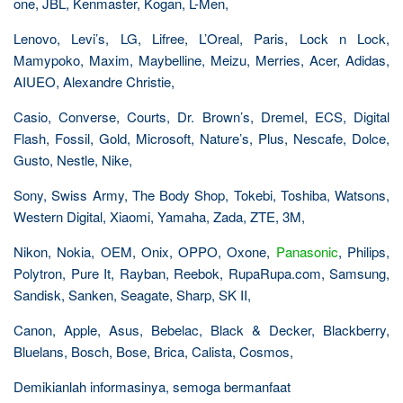
one, JBL, Kenmaster, Kogan, L-Men,
Lenovo, Levi’s, LG, Lifree, L’Oreal, Paris, Lock n Lock,
Mamypoko, Maxim, Maybelline, Meizu, Merries, Acer, Adidas,
AIUEO, Alexandre Christie,
Casio, Converse, Courts, Dr. Brown’s, Dremel, ECS, Digital
Flash, Fossil, Gold, Microsoft, Nature’s, Plus, Nescafe, Dolce,
Gusto, Nestle, Nike,
Sony, Swiss Army, The Body Shop, Tokebi, Toshiba, Watsons,
Western Digital, Xiaomi, Yamaha, Zada, ZTE, 3M,
Nikon, Nokia, OEM, Onix, OPPO, Oxone,
Panasonic
, Philips,
Polytron, Pure It, Rayban, Reebok, RupaRupa.com, Samsung,
Sandisk, Sanken, Seagate, Sharp, SK II,
Canon, Apple, Asus, Bebelac, Black & Decker, Blackberry,
Bluelans, Bosch, Bose, Brica, Calista, Cosmos,
Demikianlah informasinya, semoga bermanfaat