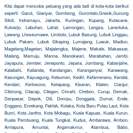
Kita dapat mencoba peluang yang ada tadi di kota-kota berikut
seperti: Garut, Gianyar, Gombong, Gorontalo,Gresik,Gunung
Sitoli, Indramayu, Jakarta, Kuningan, Kupang, Kutacane,
Kutoarjo, Labuhan, Lahat, Lamongan, Langsa, Larantuka,
Lawang, Lhoseumawe, Limboto, Lubuk Basung, Lubuk Linggau,
Lubuk Pakam, Lubuk Sikaping, Lumajang, Luwuk, Madiun,
Magelang,Magetan, Majalengka, Majene, Makale, Makassar,
Malang, Mamuju, Manna, Manokwari, Marabahan, Jambi,
Jayapura, Jember, Jeneponto, Jepara, Jombang, Kabanjahe,
Kalabahi, Kalianda, Kandangan, Karanganyar, Karawang,
Kasungan, Kayuagung, Kebumen, Kediri, Kefamenanu, Kendal,
Kendari, Kertosono, Ketapang, Kisaran, Klaten, Cianjur,
Cibinong, Cilacap, Cilegon, Cimahi, Cirebon, Curup, Demak,
Denpasar, Depok, Dili, Dompu, Donggala, Dumai, Ende,
Enggano, Enrekang, Fakfak, Kolaka, Kota Baru Pulau Laut, Kota
Bumi, Kota Jantho, Kota Mobagu, Kuala Kapuas, Kuala Kurun,
Kuala Pembuang, Kuala Tungkal, Kudus, Ambarawa, Ambon,
Amlapura, Amuntai, Argamakmur, Atambua, Babo,