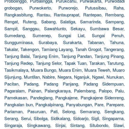
Probolinggo, Purbalingga, Purukcahu, Purwakarta, Purwodadi
grobogan, Purwokerto, Purworejo, Putussibau, Raha,
Rangkasbitung, Rantau, Rantauprapat, Rantepao, Rembang,
Rengat, Ruteng, Sabang, Salatiga, Samarinda, Sampang,
Sampit, Sanggau, Sawahlunto, Sekayu, Sumbawa Besar,
Sumedang, Sumenep, Sungai Liat, Sungai Penuh,
Sungguminasa, Surabaya, Surakarta, Tabanan, Tahuna,
Takalar, Takengon, Tamiang Layang, Tanah Grogot, Tangerang,
Tanjung Balai, Tanjung Enim, Tanjung Pandan, Tanjung Pinang,
Tanjung Redep, Tanjung Selor, Tapak Tuan, Tarakan, Tarutung,
Tasikmalaya, Muara Bungo, Muara Enim, Muara Teweh, Muaro
Sijunjung, Muntilan, Nabire, Negara, Nganjuk, Ngawi, Nunukan,
Pacitan, Padang, Padang Panjang, Padang Sidempuan,
Pagaralam, Painan, Palangkaraya, Palembang, Palopo, Palu,
Pamekasan, Pandeglang, Pangkajene, Pangkajene Sidenreng,
Pangkalan bun, Pangkalpinang, Panyabungan, Pare, Parepare,
Pariaman, Pasuruan, Pati, Selong, Semarang, Sengkang,
Serang, Serui, Sibolga, Sidikalang, Sidoarjo, Sigli, Singaparna,
Singaraja, Singkawang, Sinjai, Sintang, Situbondo, Slawi,