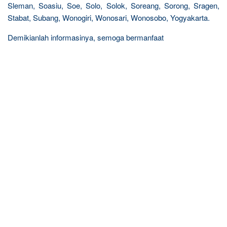
Sleman, Soasiu, Soe, Solo, Solok, Soreang, Sorong, Sragen,
Stabat, Subang, Wonogiri, Wonosari, Wonosobo, Yogyakarta.
Demikianlah informasinya, semoga bermanfaat
R
e
l
a
t
e
d
p
o
s
t
s
: