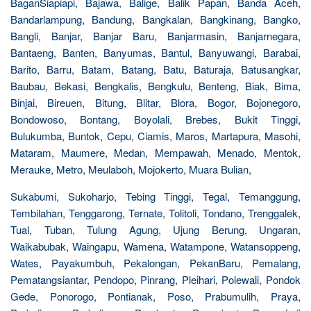
BaganSiapiapi, Bajawa, Balige, Balik Papan, Banda Aceh,
Bandarlampung, Bandung, Bangkalan, Bangkinang, Bangko,
Bangli, Banjar, Banjar Baru, Banjarmasin, Banjarnegara,
Bantaeng, Banten, Banyumas, Bantul, Banyuwangi, Barabai,
Barito, Barru, Batam, Batang, Batu, Baturaja, Batusangkar,
Baubau, Bekasi, Bengkalis, Bengkulu, Benteng, Biak, Bima,
Binjai, Bireuen, Bitung, Blitar, Blora, Bogor, Bojonegoro,
Bondowoso, Bontang, Boyolali, Brebes, Bukit Tinggi,
Bulukumba, Buntok, Cepu, Ciamis, Maros, Martapura, Masohi,
Mataram, Maumere, Medan, Mempawah, Menado, Mentok,
Merauke, Metro, Meulaboh, Mojokerto, Muara Bulian,
Sukabumi, Sukoharjo, Tebing Tinggi, Tegal, Temanggung,
Tembilahan, Tenggarong, Ternate, Tolitoli, Tondano, Trenggalek,
Tual, Tuban, Tulung Agung, Ujung Berung, Ungaran,
Waikabubak, Waingapu, Wamena, Watampone, Watansoppeng,
Wates, Payakumbuh, Pekalongan, PekanBaru, Pemalang,
Pematangsiantar, Pendopo, Pinrang, Pleihari, Polewali, Pondok
Gede, Ponorogo, Pontianak, Poso, Prabumulih, Praya,