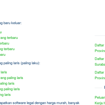
ng baru keluar:
ru
yang terbaru
erbaru
Daftar
ng terbaru
Provin
baru
Daftar
 paling laris (paling laku):
Suraba
laris
Daftar
ang paling laris
Provin
ling laris
 paling laris
ng laris
Peluan
apatkan software legal dengan harga murah, banyak
Kerja 