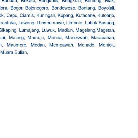
, Baubau, Bekasi, Bengkalis, Bengkulu, Benteng, Biak,
 Blora, Bogor, Bojonegoro, Bondowoso, Bontang, Boyolali,
ok, Cepu, Ciamis, Kuningan, Kupang, Kutacane, Kutoarjo,
arantuka, Lawang, Lhoseumawe, Limboto, Lubuk Basung,
Sikaping, Lumajang, Luwuk, Madiun, Magelang,Magetan,
sar, Malang, Mamuju, Manna, Manokwari, Marabahan,
ram, Maumere, Medan, Mempawah, Menado, Mentok,
 Muara Bulian,