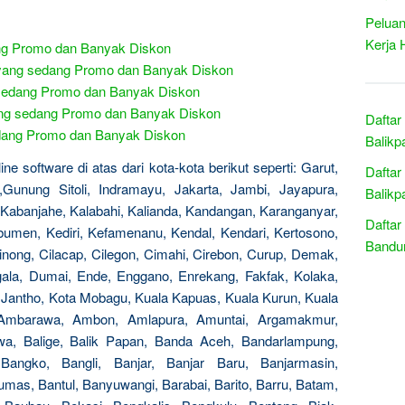
Peluan
Kerja 
ng Promo dan Banyak Diskon
 yang sedang Promo dan Banyak Diskon
g sedang Promo dan Banyak Diskon
ang sedang Promo dan Banyak Diskon
Daftar
sedang Promo dan Banyak Diskon
Balikp
e software di atas dari kota-kota berikut seperti: Garut,
Daftar
,Gunung Sitoli, Indramayu, Jakarta, Jambi, Jayapura,
Balikp
Kabanjahe, Kalabahi, Kalianda, Kandangan, Karanganyar,
Daftar
men, Kediri, Kefamenanu, Kendal, Kendari, Kertosono,
Bandun
binong, Cilacap, Cilegon, Cimahi, Cirebon, Curup, Demak,
ala, Dumai, Ende, Enggano, Enrekang, Fakfak, Kolaka,
a Jantho, Kota Mobagu, Kuala Kapuas, Kuala Kurun, Kuala
Ambarawa, Ambon, Amlapura, Amuntai, Argamakmur,
wa, Balige, Balik Papan, Banda Aceh, Bandarlampung,
Bangko, Bangli, Banjar, Banjar Baru, Banjarmasin,
mas, Bantul, Banyuwangi, Barabai, Barito, Barru, Batam,