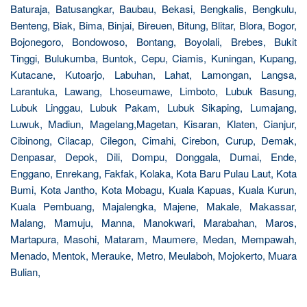
Baturaja, Batusangkar, Baubau, Bekasi, Bengkalis, Bengkulu,
Benteng, Biak, Bima, Binjai, Bireuen, Bitung, Blitar, Blora, Bogor,
Bojonegoro, Bondowoso, Bontang, Boyolali, Brebes, Bukit
Tinggi, Bulukumba, Buntok, Cepu, Ciamis, Kuningan, Kupang,
Kutacane, Kutoarjo, Labuhan, Lahat, Lamongan, Langsa,
Larantuka, Lawang, Lhoseumawe, Limboto, Lubuk Basung,
Lubuk Linggau, Lubuk Pakam, Lubuk Sikaping, Lumajang,
Luwuk, Madiun, Magelang,Magetan, Kisaran, Klaten, Cianjur,
Cibinong, Cilacap, Cilegon, Cimahi, Cirebon, Curup, Demak,
Denpasar, Depok, Dili, Dompu, Donggala, Dumai, Ende,
Enggano, Enrekang, Fakfak, Kolaka, Kota Baru Pulau Laut, Kota
Bumi, Kota Jantho, Kota Mobagu, Kuala Kapuas, Kuala Kurun,
Kuala Pembuang, Majalengka, Majene, Makale, Makassar,
Malang, Mamuju, Manna, Manokwari, Marabahan, Maros,
Martapura, Masohi, Mataram, Maumere, Medan, Mempawah,
Menado, Mentok, Merauke, Metro, Meulaboh, Mojokerto, Muara
Bulian,