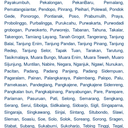
Payakumbuh, Pekalongan, PekanBaru, Pemalang,
Pematangsiantar, Pendopo, Pinrang, Pleihari, Polewali, Pondok
Gede, Ponorogo, Pontianak, Poso, Prabumulih, Praya,
Probolinggo, Purbalingga, Purukcahu, Purwakarta, Purwodadi
grobogan, Purwokerto, Purworejo, Tabanan, Tahuna, Takalar,
Takengon, Tamiang Layang, Tanah Grogot, Tangerang, Tanjung
Balai, Tanjung Enim, Tanjung Pandan, Tanjung Pinang, Tanjung
Redep, Tanjung Selor, Tapak Tuan, Tarakan, Tarutung,
Tasikmalaya, Muara Bungo, Muara Enim, Muara Teweh, Muaro
Sijunjung, Muntilan, Nabire, Negara, Nganjuk, Ngawi, Nunukan,
Pacitan, Padang, Padang Panjang, Padang Sidempuan,
Pagaralam, Painan, Palangkaraya, Palembang, Palopo, Palu,
Pamekasan, Pandeglang, Pangkajene, Pangkajene Sidenreng,
Pangkalan bun, Pangkalpinang, Panyabungan, Pare, Parepare,
Pariaman, Pasuruan, Pati, Selong, Semarang, Sengkang,
Serang, Serui, Sibolga, Sidikalang, Sidoarjo, Sigli, Singaparna,
Singaraja, Singkawang, Sinjai, Sintang, Situbondo, Slawi,
Sleman, Soasiu, Soe, Solo, Solok, Soreang, Sorong, Sragen,
Stabat, Subang, Sukabumi, Sukoharjo, Tebing Tinggi, Tegal,