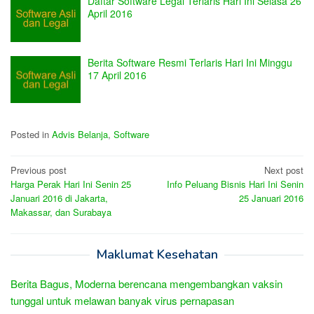
Daftar Software Legal Terlaris Hari Ini Selasa 26
April 2016
Berita Software Resmi Terlaris Hari Ini Minggu
17 April 2016
Posted in
Advis Belanja
,
Software
Post
Previous post
Next post
Harga Perak Hari Ini Senin 25
Info Peluang Bisnis Hari Ini Senin
navigation
Januari 2016 di Jakarta,
25 Januari 2016
Makassar, dan Surabaya
Maklumat Kesehatan
Berita Bagus, Moderna berencana mengembangkan vaksin
tunggal untuk melawan banyak virus pernapasan