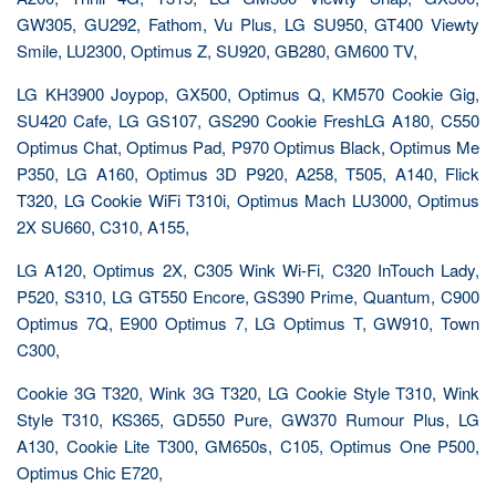
GW305, GU292, Fathom, Vu Plus, LG SU950, GT400 Viewty
Smile, LU2300, Optimus Z, SU920, GB280, GM600 TV,
LG KH3900 Joypop, GX500, Optimus Q, KM570 Cookie Gig,
SU420 Cafe, LG GS107, GS290 Cookie FreshLG A180, C550
Optimus Chat, Optimus Pad, P970 Optimus Black, Optimus Me
P350, LG A160, Optimus 3D P920, A258, T505, A140, Flick
T320, LG Cookie WiFi T310i, Optimus Mach LU3000, Optimus
2X SU660, C310, A155,
LG A120, Optimus 2X, C305 Wink Wi-Fi, C320 InTouch Lady,
P520, S310, LG GT550 Encore, GS390 Prime, Quantum, C900
Optimus 7Q, E900 Optimus 7, LG Optimus T, GW910, Town
C300,
Cookie 3G T320, Wink 3G T320, LG Cookie Style T310, Wink
Style T310, KS365, GD550 Pure, GW370 Rumour Plus, LG
A130, Cookie Lite T300, GM650s, C105, Optimus One P500,
Optimus Chic E720,