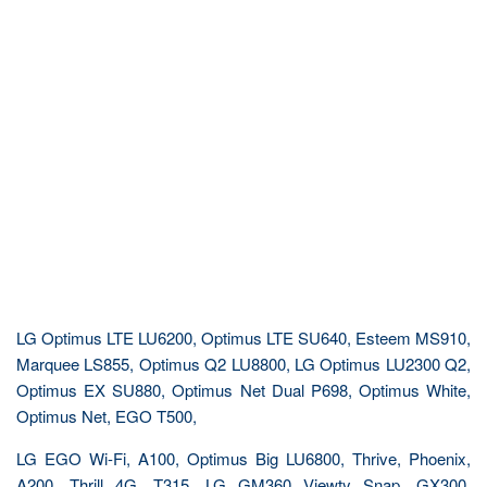
LG Optimus LTE LU6200, Optimus LTE SU640, Esteem MS910,
Marquee LS855, Optimus Q2 LU8800, LG Optimus LU2300 Q2,
Optimus EX SU880, Optimus Net Dual P698, Optimus White,
Optimus Net, EGO T500,
LG EGO Wi-Fi, A100, Optimus Big LU6800, Thrive, Phoenix,
A200, Thrill 4G, T315, LG GM360 Viewty Snap, GX300,