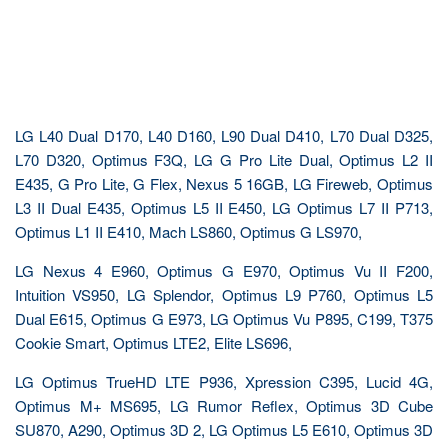
LG L40 Dual D170, L40 D160, L90 Dual D410, L70 Dual D325,
L70 D320, Optimus F3Q, LG G Pro Lite Dual, Optimus L2 II
E435, G Pro Lite, G Flex, Nexus 5 16GB, LG Fireweb, Optimus
L3 II Dual E435, Optimus L5 II E450, LG Optimus L7 II P713,
Optimus L1 II E410, Mach LS860, Optimus G LS970,
LG Nexus 4 E960, Optimus G E970, Optimus Vu II F200,
Intuition VS950, LG Splendor, Optimus L9 P760, Optimus L5
Dual E615, Optimus G E973, LG Optimus Vu P895, C199, T375
Cookie Smart, Optimus LTE2, Elite LS696,
LG Optimus TrueHD LTE P936, Xpression C395, Lucid 4G,
Optimus M+ MS695, LG Rumor Reflex, Optimus 3D Cube
SU870, A290, Optimus 3D 2, LG Optimus L5 E610, Optimus 3D