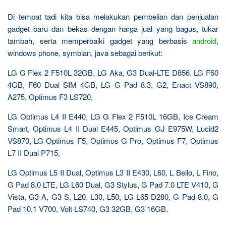
Di tempat tadi kita bisa melakukan pembelian dan penjualan
gadget baru dan bekas dengan harga jual yang bagus, tukar
tambah, serta memperbaiki gadget yang berbasis
android
,
windows phone, symbian, java sebagai berikut:
LG G Flex 2 F510L 32GB, LG Aka, G3 Dual-LTE D856, LG F60
4GB, F60 Dual SIM 4GB, LG G Pad 8.3, G2, Enact VS890,
A275, Optimus F3 LS720,
LG Optimus L4 II E440, LG G Flex 2 F510L 16GB, Ice Cream
Smart, Optimus L4 II Dual E445, Optimus GJ E975W, Lucid2
VS870, LG Optimus F5, Optimus G Pro, Optimus F7, Optimus
L7 II Dual P715,
LG Optimus L5 II Dual, Optimus L3 II E430, L60, L Bello, L Fino,
G Pad 8.0 LTE, LG L60 Dual, G3 Stylus, G Pad 7.0 LTE V410, G
Vista, G3 A, G3 S, L20, L30, L50, LG L65 D280, G Pad 8.0, G
Pad 10.1 V700, Volt LS740, G3 32GB, G3 16GB,