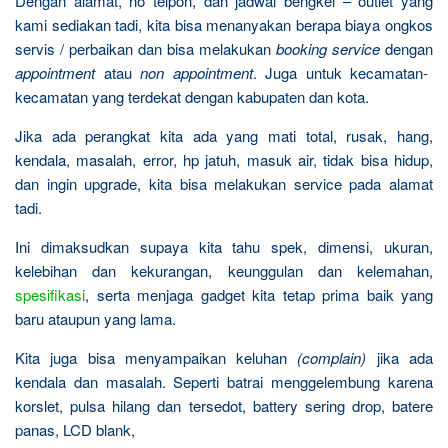
Dengan alamat, no telpon, dan jadwal bengkel – outlet yang
kami sediakan tadi, kita bisa menanyakan berapa biaya ongkos
servis / perbaikan dan bisa melakukan
booking service
dengan
appointment
atau
non appointment
. Juga untuk kecamatan-
kecamatan yang terdekat dengan kabupaten dan kota.
Jika ada perangkat kita ada yang mati total, rusak, hang,
kendala, masalah, error, hp jatuh, masuk air, tidak bisa hidup,
dan ingin upgrade, kita bisa melakukan service pada alamat
tadi.
Ini dimaksudkan supaya kita tahu spek, dimensi, ukuran,
kelebihan dan kekurangan, keunggulan dan kelemahan,
spesifikasi
, serta menjaga gadget kita tetap prima baik yang
baru ataupun yang lama.
Kita juga bisa menyampaikan keluhan
(complain)
jika ada
kendala dan masalah. Seperti batrai menggelembung karena
korslet, pulsa hilang dan tersedot, battery sering drop, batere
panas, LCD blank,