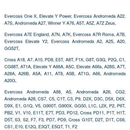
Evercoss One X, Elevate Y Power, Evercoss Andromeda A22,
A7S, Andromeda A27, Winner Y A76, A5T, A5Z, A7Z Zeus,
Evercoss A7E England, A7N, A7K, Evercoss A7R Roma, A7B,
Evercoss Elevate Y2, Evercoss Andromeda A2, A25, A20,
GG52T,
Cross A18, A7, A10, PD8, E5T, A8T, F1X, G8T, G3Q, P2Q, C1,
CG88T, AT1A, Elevate Y A66A, A5C, Elevate A66s, A28S, A7T,
A28A, A26B, A5A, A11, AT8, A5B, AT1G, A66, Andromeda
A20G,
Evercoss Andromeda A88, A5, Andromeda A26, CG2,
Andromeda A28, CS7, C5, C1T, C3, P9, D2X, D3C, D5X, D6X,
D9X, E1, G1Q, V5, G900T, G900X, GG50, L1C, L2X, P2, P6T,
PB2, V1, V10, E11T, E7T, PD3, PD12, Cross PD11, P1T, H1T,
D5T, S3, S2, F7, F3, PD7, PD9, Cross G10T, D2T, D1T, CS6,
CS1, E10, E12Q, E3QT, E5QT, T1, F2