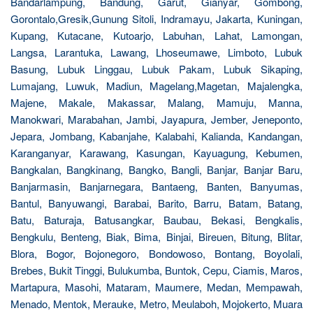
Bandarlampung, Bandung, Garut, Gianyar, Gombong,
Gorontalo,Gresik,Gunung Sitoli, Indramayu, Jakarta, Kuningan,
Kupang, Kutacane, Kutoarjo, Labuhan, Lahat, Lamongan,
Langsa, Larantuka, Lawang, Lhoseumawe, Limboto, Lubuk
Basung, Lubuk Linggau, Lubuk Pakam, Lubuk Sikaping,
Lumajang, Luwuk, Madiun, Magelang,Magetan, Majalengka,
Majene, Makale, Makassar, Malang, Mamuju, Manna,
Manokwari, Marabahan, Jambi, Jayapura, Jember, Jeneponto,
Jepara, Jombang, Kabanjahe, Kalabahi, Kalianda, Kandangan,
Karanganyar, Karawang, Kasungan, Kayuagung, Kebumen,
Bangkalan, Bangkinang, Bangko, Bangli, Banjar, Banjar Baru,
Banjarmasin, Banjarnegara, Bantaeng, Banten, Banyumas,
Bantul, Banyuwangi, Barabai, Barito, Barru, Batam, Batang,
Batu, Baturaja, Batusangkar, Baubau, Bekasi, Bengkalis,
Bengkulu, Benteng, Biak, Bima, Binjai, Bireuen, Bitung, Blitar,
Blora, Bogor, Bojonegoro, Bondowoso, Bontang, Boyolali,
Brebes, Bukit Tinggi, Bulukumba, Buntok, Cepu, Ciamis, Maros,
Martapura, Masohi, Mataram, Maumere, Medan, Mempawah,
Menado, Mentok, Merauke, Metro, Meulaboh, Mojokerto, Muara