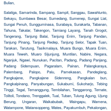
Bulian,
Salatiga, Samarinda, Sampang, Sampit, Sanggau, Sawahlunto,
Sekayu, Sumbawa Besar, Sumedang, Sumenep, Sungai Liat,
Sungai Penuh, Sungguminasa, Surabaya, Surakarta, Tabanan,
Tahuna, Takalar, Takengon, Tamiang Layang, Tanah Grogot,
Tangerang, Tanjung Balai, Tanjung Enim, Tanjung Pandan,
Tanjung Pinang, Tanjung Redep, Tanjung Selor, Tapak Tuan,
Tarakan, Tarutung, Tasikmalaya, Muara Bungo, Muara Enim,
Muara Teweh, Muaro Sijunjung, Muntilan, Nabire, Negara,
Nganjuk, Ngawi, Nunukan, Pacitan, Padang, Padang Panjang,
Padang Sidempuan, Pagaralam, Painan, Palangkaraya,
Palembang, Palopo, Palu, Pamekasan, Pandeglang,
Pangkajene, Pangkajene Sidenreng, Pangkalan bun,
Pangkalpinang, Panyabungan, Sukabumi, Sukoharjo, Tebing
Tinggi, Tegal, Temanggung, Tembilahan, Tenggarong, Ternate,
Tolitoli, Tondano, Trenggalek, Tual, Tuban, Tulung Agung, Ujung
Berung, Ungaran, Waikabubak, Waingapu, Wamena,
Watampone, Watansoppeng, Wates, Payakumbuh, Pekalongan,