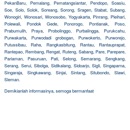
PekanBaru, Pemalang, Pematangsiantar, Pendopo, Soasiu,
Soe, Solo, Solok, Soreang, Sorong, Sragen, Stabat, Subang,
Wonogiri, Wonosari, Wonosobo, Yogyakarta, Pinrang, Pleihari,
Polewali, Pondok Gede, Ponorogo, Pontianak, Poso,
Prabumulih, Praya, Probolinggo, Purbalingga, Purukcahu,
Purwakarta, Purwodadi grobogan, Purwokerto, Purworejo,
Putussibau, Raha, Rangkasbitung, Rantau, Rantauprapat,
Rantepao, Rembang, Rengat, Ruteng, Sabang, Pare, Parepare,
Pariaman, Pasuruan, Pati, Selong, Semarang, Sengkang,
Serang, Serui, Sibolga, Sidikalang, Sidoarjo, Sigli, Singaparna,
Singaraja, Singkawang, Sinjai, Sintang, Situbondo, Slawi,
Sleman.
Demikianlah informasinya, semoga bermanfaat
R
e
l
a
t