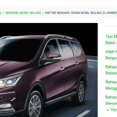
EL
/
BENGKEL MOBIL WULING
/
DAFTAR BENGKEL RESMI MOBIL WULING DI JEMBER
Tips M
Batuk
Inilah
Bergu
Bahaya
Berpen
Bahaya
Mengg
Bahay
Menye
→ Yang