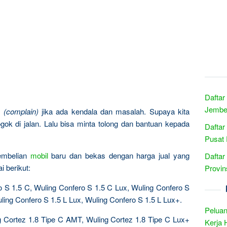
Daftar
Jember
n
(complain)
jika ada kendala dan masalah. Supaya kita
gok di jalan. Lalu bisa minta tolong dan bantuan kepada
Daftar
Pusat 
pembelian
mobil
baru dan bekas dengan harga jual yang
Daftar
 berikut:
Provin
o S 1.5 C, Wuling Confero S 1.5 C Lux, Wuling Confero S
ling Confero S 1.5 L Lux, Wuling Confero S 1.5 L Lux+.
Peluan
g Cortez 1.8 Tipe C AMT, Wuling Cortez 1.8 Tipe C Lux+
Kerja 