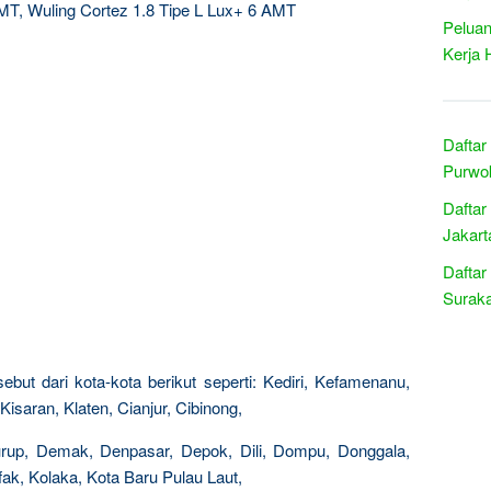
 MT, Wuling Cortez 1.8 Tipe L Lux+ 6 AMT
Peluan
Kerja 
Daftar
Purwok
Daftar
Jakart
Daftar
Suraka
ebut dari kota-kota berikut seperti: Kediri, Kefamenanu,
isaran, Klaten, Cianjur, Cibinong,
Curup, Demak, Denpasar, Depok, Dili, Dompu, Donggala,
k, Kolaka, Kota Baru Pulau Laut,