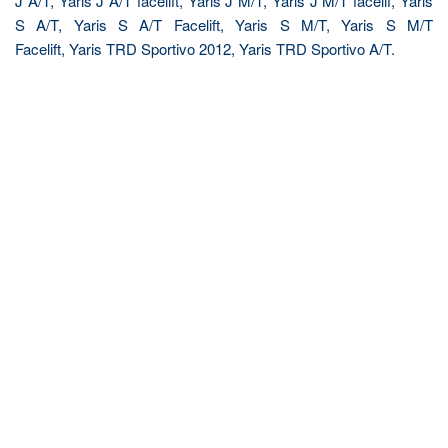
J A/T, Yaris J A/T facelift, Yaris J M/T, Yaris J M/T facelif, Yaris
S A/T, Yaris S A/T Facelift, Yaris S M/T, Yaris S M/T
Facelift, Yaris TRD Sportivo 2012, Yaris TRD Sportivo A/T.