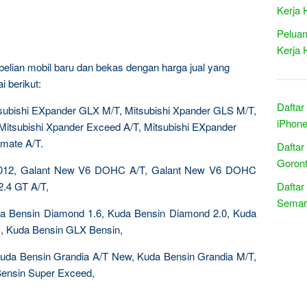
Kerja 
Peluan
Kerja 
belian mobil baru dan bekas dengan harga jual yang
 berikut:
Daftar
subishi EXpander GLX M/T, Mitsubishi Xpander GLS M/T,
iPhone
Mitsubishi Xpander Exceed A/T, Mitsubishi EXpander
imate A/T.
Daftar
Goront
 2012, Galant New V6 DOHC A/T, Galant New V6 DOHC
.4 GT A/T,
Daftar
Semar
uda Bensin Diamond 1.6, Kuda Bensin Diamond 2.0, Kuda
, Kuda Bensin GLX Bensin,
Kuda Bensin Grandia A/T New, Kuda Bensin Grandia M/T,
ensin Super Exceed,