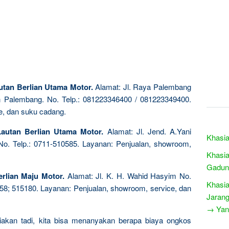
utan Berlian Utama Motor.
Alamat: Jl. Raya Palembang
in Palembang. No. Telp.: 081223346400 / 081223349400.
e, dan suku cadang.
Lautan Berlian Utama Motor.
Alamat: Jl. Jend. A.Yani
Khasia
No. Telp.: 0711-510585. Layanan: Penjualan, showroom,
Khasia
Gadun
erlian Maju Motor.
Alamat: Jl. K. H. Wahid Hasyim No.
Khasia
58; 515180. Layanan: Penjualan, showroom, service, dan
Jarang
→ Yang
akan tadi, kita bisa menanyakan berapa biaya ongkos