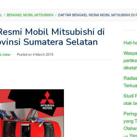
EL
/
BENGKEL MOBIL MITSUBISHI
/
DAFTAR BENGKEL RESMI MOBIL MITSUBISHI DI
Resmi Mobil Mitsubishi di
vinsi Sumatera Selatan
Hati-h
Waspa
l Jabar
Posted on
4 March 2015
partik
diketa
Radias
Terkua
Studi 
otak b
Pering
yang T
Olahan
→ Yang