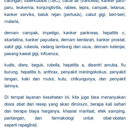
cacingan, tuberkulosis (TBC), cacar air (varicella), kanker paru-
paru, leukemia, konjungtivitis, rabies, lepra, campak, tetanus,
kanker serviks, batuk rejan (pertusis), cabut gigi, beri-beri,
malaria,
demam campak, impetigo, kanker pankreas, hepatitis c,
skarlatina, kanker payudara, demam berdarah, kanker prostat,
sakit gigi, rubeola, radang lambung dan usus, demam kelenjar,
pasang kawat gigi, influenza,
kudis, diare, beguk, rubella, hepatitis a, disentri amuba, flu
burung, hepatitis b, anthrax, penyakit meningokokus, penyakit
tangan, kaki dan mulut, kutu, chikungunya, dan penyakit
lainnya.
Di tempat layanan kesehatan ini, kita juga bisa menanyakan
dosis obat dari resep yang akan diminum, berapa kali sehari
dan berapa biaya harganya, khasiat manfaat, efek samping,
pantangan, dan farmakologi untuk obat-obatan
seperti repaglinid,