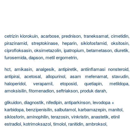
cetrizin klorokuin, acarbose, prednison, traneksamat, cimetidin,
pirazinamid, streptokinase, heparin, siklofosfamid, oksitosin,
ciprofloksasin, oksimetazolin, ipatropium, betametason, diuretik,
furosemida, dapson, metil ergometrin,
hct, amikasin, analgesik, antipiretik, antiinflamasi nonsteroid,
antipirai, acetosal, allopurinol, asam mefenamat, stavudin,
haloperidol, verapamil, etoposid, quetiapin, metildopa,
amoksisilin, fitomenadion, seftriakson, produk darah,
glikuidon, diagnostik, nifedipin, antiparkinson, levodopa +
karbidopa, benzipenisilin, salbutamol, karbamazepin, manitol,
siklosforin, aminophilin, terazosin, vinkristin, anastetik, etinil
estradiol, kotrimoksazol, timolol, ranitidin, ambroksol,