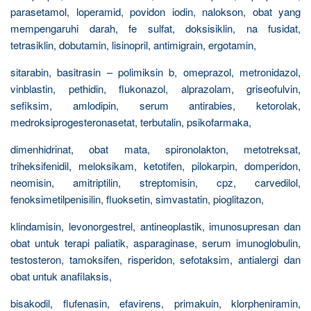
parasetamol, loperamid, povidon iodin, nalokson, obat yang
mempengaruhi darah, fe sulfat, doksisiklin, na fusidat,
tetrasiklin, dobutamin, lisinopril, antimigrain, ergotamin,
sitarabin, basitrasin – polimiksin b, omeprazol, metronidazol,
vinblastin, pethidin, flukonazol, alprazolam, griseofulvin,
sefiksim, amlodipin, serum antirabies, ketorolak,
medroksiprogesteronasetat, terbutalin, psikofarmaka,
dimenhidrinat, obat mata, spironolakton, metotreksat,
triheksifenidil, meloksikam, ketotifen, pilokarpin, domperidon,
neomisin, amitriptilin, streptomisin, cpz, carvedilol,
fenoksimetilpenisilin, fluoksetin, simvastatin, pioglitazon,
klindamisin, levonorgestrel, antineoplastik, imunosupresan dan
obat untuk terapi paliatik, asparaginase, serum imunoglobulin,
testosteron, tamoksifen, risperidon, sefotaksim, antialergi dan
obat untuk anafilaksis,
bisakodil, flufenasin, efavirens, primakuin, klorpheniramin,