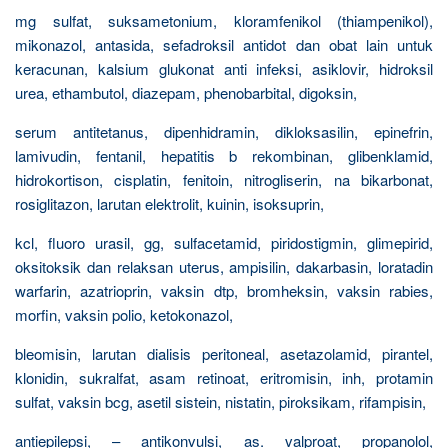
mg sulfat, suksametonium, kloramfenikol (thiampenikol),
mikonazol, antasida, sefadroksil antidot dan obat lain untuk
keracunan, kalsium glukonat anti infeksi, asiklovir, hidroksil
urea, ethambutol, diazepam, phenobarbital, digoksin,
serum antitetanus, dipenhidramin, dikloksasilin, epinefrin,
lamivudin, fentanil, hepatitis b rekombinan, glibenklamid,
hidrokortison, cisplatin, fenitoin, nitrogliserin, na bikarbonat,
rosiglitazon, larutan elektrolit, kuinin, isoksuprin,
kcl, fluoro urasil, gg, sulfacetamid, piridostigmin, glimepirid,
oksitoksik dan relaksan uterus, ampisilin, dakarbasin, loratadin
warfarin, azatrioprin, vaksin dtp, bromheksin, vaksin rabies,
morfin, vaksin polio, ketokonazol,
bleomisin, larutan dialisis peritoneal, asetazolamid, pirantel,
klonidin, sukralfat, asam retinoat, eritromisin, inh, protamin
sulfat, vaksin bcg, asetil sistein, nistatin, piroksikam, rifampisin,
antiepilepsi, – antikonvulsi, as. valproat, propanolol,