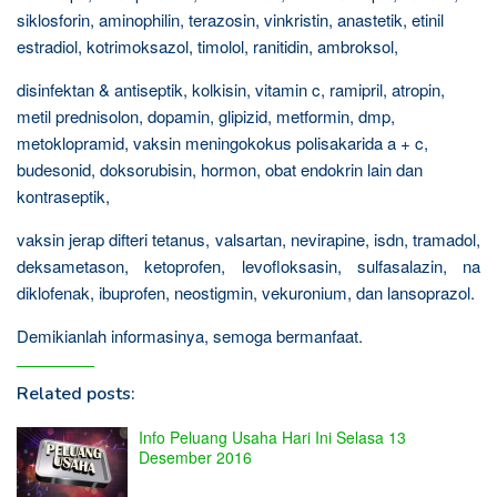
siklosforin, aminophilin, terazosin, vinkristin, anastetik, etinil
estradiol, kotrimoksazol, timolol, ranitidin, ambroksol,
disinfektan & antiseptik, kolkisin, vitamin c, ramipril, atropin,
metil prednisolon, dopamin, glipizid, metformin, dmp,
metoklopramid, vaksin meningokokus polisakarida a + c,
budesonid, doksorubisin, hormon, obat endokrin lain dan
kontraseptik,
vaksin jerap difteri tetanus, valsartan, nevirapine, isdn, tramadol,
deksametason, ketoprofen, levofloksasin, sulfasalazin, na
diklofenak, ibuprofen, neostigmin, vekuronium, dan lansoprazol.
Demikianlah informasinya, semoga bermanfaat.
Related posts:
Info Peluang Usaha Hari Ini Selasa 13
Desember 2016