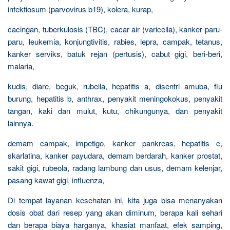
infektiosum (parvovirus b19), kolera, kurap,
cacingan, tuberkulosis (TBC), cacar air (varicella), kanker paru-
paru, leukemia, konjungtivitis, rabies, lepra, campak, tetanus,
kanker serviks, batuk rejan (pertusis), cabut gigi, beri-beri,
malaria,
kudis, diare, beguk, rubella, hepatitis a, disentri amuba, flu
burung, hepatitis b, anthrax, penyakit meningokokus, penyakit
tangan, kaki dan mulut, kutu, chikungunya, dan penyakit
lainnya.
demam campak, impetigo, kanker pankreas, hepatitis c,
skarlatina, kanker payudara, demam berdarah, kanker prostat,
sakit gigi, rubeola, radang lambung dan usus, demam kelenjar,
pasang kawat gigi, influenza,
Di tempat layanan kesehatan ini, kita juga bisa menanyakan
dosis obat dari resep yang akan diminum, berapa kali sehari
dan berapa biaya harganya, khasiat manfaat, efek samping,