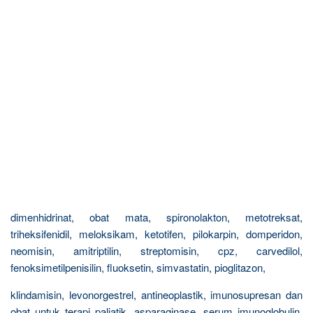
dimenhidrinat, obat mata, spironolakton, metotreksat,
triheksifenidil, meloksikam, ketotifen, pilokarpin, domperidon,
neomisin, amitriptilin, streptomisin, cpz, carvedilol,
fenoksimetilpenisilin, fluoksetin, simvastatin, pioglitazon,
klindamisin, levonorgestrel, antineoplastik, imunosupresan dan
obat untuk terapi paliatik, asparaginase, serum imunoglobulin,