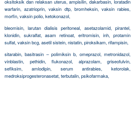
oksitoksik dan relaksan uterus, ampisilin, dakarbasin, loratadin
warfarin, azatrioprin, vaksin dtp, bromheksin, vaksin rabies,
morfin, vaksin polio, ketokonazol,
bleomisin, larutan dialisis peritoneal, asetazolamid, pirantel,
klonidin, sukralfat, asam retinoat, eritromisin, inh, protamin
sulfat, vaksin bcg, asetil sistein, nistatin, piroksikam, rifampisin,
sitarabin, basitrasin – polimiksin b, omeprazol, metronidazol,
vinblastin, pethidin, flukonazol, alprazolam, griseofulvin,
sefiksim, amlodipin, serum antirabies, ketorolak,
medroksiprogesteronasetat, terbutalin, psikofarmaka,