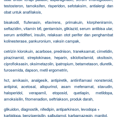
testosteron, tamoksifen, risperidon, sefotaksim, antialergi dan
obat untuk anafilaksis,
bisakodil, flufenasin, efavirens, primakuin, klorpheniramin,
seftazidim, vitamin b6, gentamisin, gliklazid, serum antibisa ular,
serum antidifteri, insulin, relaksan otot perifer dan penghambat
kolinesterase, pankuronium, vaksin campak,
cetrizin klorokuin, acarbose, prednison, traneksamat, cimetidin,
pirazinamid, streptokinase, heparin, siklofosfamid, oksitosin,
ciprofloksasin, oksimetazolin, ipatropium, betametason, diuretik,
furosemida, dapson, metil ergometrin,
hct, amikasin, analgesik, antipiretik, antiinflamasi nonsteroid,
antipirai, acetosal, allopurinol, asam mefenamat, stavudin,
haloperidol, verapamil, etoposid, quetiapin, metildopa,
amoksisilin, fitomenadion, seftriakson, produk darah,
glikuidon, diagnostik, nifedipin, antiparkinson, levodopa +
karbidopa, benzipenisilin, salbutamol, karbamazepin, manitol,