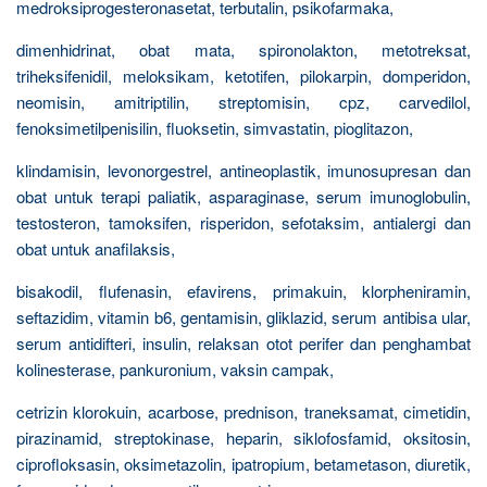
medroksiprogesteronasetat, terbutalin, psikofarmaka,
dimenhidrinat, obat mata, spironolakton, metotreksat,
triheksifenidil, meloksikam, ketotifen, pilokarpin, domperidon,
neomisin, amitriptilin, streptomisin, cpz, carvedilol,
fenoksimetilpenisilin, fluoksetin, simvastatin, pioglitazon,
klindamisin, levonorgestrel, antineoplastik, imunosupresan dan
obat untuk terapi paliatik, asparaginase, serum imunoglobulin,
testosteron, tamoksifen, risperidon, sefotaksim, antialergi dan
obat untuk anafilaksis,
bisakodil, flufenasin, efavirens, primakuin, klorpheniramin,
seftazidim, vitamin b6, gentamisin, gliklazid, serum antibisa ular,
serum antidifteri, insulin, relaksan otot perifer dan penghambat
kolinesterase, pankuronium, vaksin campak,
cetrizin klorokuin, acarbose, prednison, traneksamat, cimetidin,
pirazinamid, streptokinase, heparin, siklofosfamid, oksitosin,
ciprofloksasin, oksimetazolin, ipatropium, betametason, diuretik,