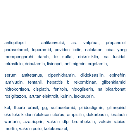
antiepilepsi, – antikonvulsi, as. valproat, propanolol,
parasetamol, loperamid, povidon iodin, nalokson, obat yang
mempengaruhi darah, fe sulfat, doksisiklin, na fusidat,
tetrasiklin, dobutamin, lisinopril, antimigrain, ergotamin,
serum antitetanus, dipenhidramin, dikloksasilin, epinefrin,
lamivudin, fentanil, hepatitis b rekombinan, glibenklamid,
hidrokortison, cisplatin, fenitoin, nitrogliserin, na bikarbonat,
rosiglitazon, larutan elektrolit, kuinin, isoksuprin,
kcl, fluoro urasil, gg, sulfacetamid, piridostigmin, glimepirid,
oksitoksik dan relaksan uterus, ampisilin, dakarbasin, loratadin
warfarin, azatrioprin, vaksin dtp, bromheksin, vaksin rabies,
morfin, vaksin polio, ketokonazol,