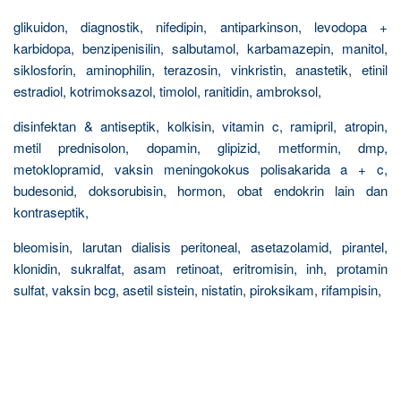
glikuidon, diagnostik, nifedipin, antiparkinson, levodopa +
karbidopa, benzipenisilin, salbutamol, karbamazepin, manitol,
siklosforin, aminophilin, terazosin, vinkristin, anastetik, etinil
estradiol, kotrimoksazol, timolol, ranitidin, ambroksol,
disinfektan & antiseptik, kolkisin, vitamin c, ramipril, atropin,
metil prednisolon, dopamin, glipizid, metformin, dmp,
metoklopramid, vaksin meningokokus polisakarida a + c,
budesonid, doksorubisin, hormon, obat endokrin lain dan
kontraseptik,
bleomisin, larutan dialisis peritoneal, asetazolamid, pirantel,
klonidin, sukralfat, asam retinoat, eritromisin, inh, protamin
sulfat, vaksin bcg, asetil sistein, nistatin, piroksikam, rifampisin,