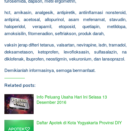
furosemida, dapson, metil ergometrin,
hct, amikasin, analgesik, antipiretik, antiinflamasi nonsteroid,
antipirai, acetosal, allopurinol, asam mefenamat, stavudin,
haloperidol, verapamil, etoposid, quetiapin, metildopa,
amoksisilin, fitomenadion, seftriakson, produk darah,
vaksin jerap difteri tetanus, valsartan, nevirapine, isdn, tramadol,
deksametason, ketoprofen, levofloksasin, sulfasalazin, na
diklofenak, ibuprofen, neostigmin, vekuronium, dan lansoprazol.
Demikianlah informasinya, semoga bermanfaat.
Related posts:
Info Peluang Usaha Hari Ini Selasa 13
Desember 2016
Daftar Apotek di Kota Yogyakarta Provinsi DIY