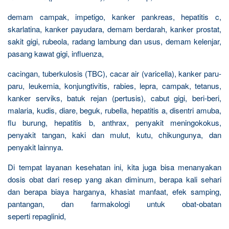
demam campak, impetigo, kanker pankreas, hepatitis c,
skarlatina, kanker payudara, demam berdarah, kanker prostat,
sakit gigi, rubeola, radang lambung dan usus, demam kelenjar,
pasang kawat gigi, influenza,
cacingan, tuberkulosis (TBC), cacar air (varicella), kanker paru-
paru, leukemia, konjungtivitis, rabies, lepra, campak, tetanus,
kanker serviks, batuk rejan (pertusis), cabut gigi, beri-beri,
malaria, kudis, diare, beguk, rubella, hepatitis a, disentri amuba,
flu burung, hepatitis b, anthrax, penyakit meningokokus,
penyakit tangan, kaki dan mulut, kutu, chikungunya, dan
penyakit lainnya.
Di tempat layanan kesehatan ini, kita juga bisa menanyakan
dosis obat dari resep yang akan diminum, berapa kali sehari
dan berapa biaya harganya, khasiat manfaat, efek samping,
pantangan, dan farmakologi untuk obat-obatan
seperti repaglinid,