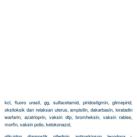
kcl, fluoro urasil, gg, sulfacetamid, piridostigmin, glimepirid,
oksitoksik dan relaksan uterus, ampisilin, dakarbasin, loratadin
warfarin, azatrioprin, vaksin dtp, bromheksin, vaksin rabies,
morfin, vaksin polio, ketokonazol,
glikuidon, diagnostik, nifedipin, antiparkinson, levodopa +