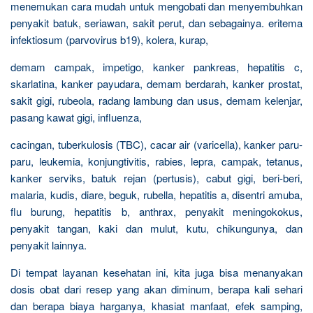
menemukan cara mudah untuk mengobati dan menyembuhkan
penyakit batuk, seriawan, sakit perut, dan sebagainya. eritema
infektiosum (parvovirus b19), kolera, kurap,
demam campak, impetigo, kanker pankreas, hepatitis c,
skarlatina, kanker payudara, demam berdarah, kanker prostat,
sakit gigi, rubeola, radang lambung dan usus, demam kelenjar,
pasang kawat gigi, influenza,
cacingan, tuberkulosis (TBC), cacar air (varicella), kanker paru-
paru, leukemia, konjungtivitis, rabies, lepra, campak, tetanus,
kanker serviks, batuk rejan (pertusis), cabut gigi, beri-beri,
malaria, kudis, diare, beguk, rubella, hepatitis a, disentri amuba,
flu burung, hepatitis b, anthrax, penyakit meningokokus,
penyakit tangan, kaki dan mulut, kutu, chikungunya, dan
penyakit lainnya.
Di tempat layanan kesehatan ini, kita juga bisa menanyakan
dosis obat dari resep yang akan diminum, berapa kali sehari
dan berapa biaya harganya, khasiat manfaat, efek samping,