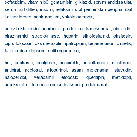
seftazidim, vitamin b6, gentamisin, gliklazid, serum antibisa ular,
serum antidifteri, insulin, relaksan otot perifer dan penghambat
kolinesterase, pankuronium, vaksin campak,
cetrizin klorokuin, acarbose, prednison, traneksamat, cimetidin,
pirazinamid, streptokinase, heparin, siklofosfamid, oksitosin,
ciprofloksasin, oksimetazolin, ipatropium, betametason, diuretik,
furosemida, dapson, metil ergometrin,
hct, amikasin, analgesik, antipiretik, antiinflamasi nonsteroid,
antipirai, acetosal, allopurinol, asam mefenamat, stavudin,
haloperidol, verapamil, etoposid, quetiapin, metildopa,
amoksisilin, fitomenadion, seftriakson, produk darah,