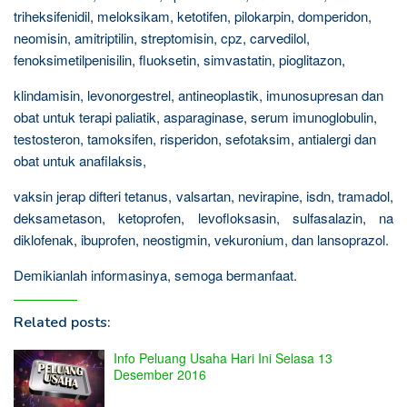
triheksifenidil, meloksikam, ketotifen, pilokarpin, domperidon,
neomisin, amitriptilin, streptomisin, cpz, carvedilol,
fenoksimetilpenisilin, fluoksetin, simvastatin, pioglitazon,
klindamisin, levonorgestrel, antineoplastik, imunosupresan dan
obat untuk terapi paliatik, asparaginase, serum imunoglobulin,
testosteron, tamoksifen, risperidon, sefotaksim, antialergi dan
obat untuk anafilaksis,
vaksin jerap difteri tetanus, valsartan, nevirapine, isdn, tramadol,
deksametason, ketoprofen, levofloksasin, sulfasalazin, na
diklofenak, ibuprofen, neostigmin, vekuronium, dan lansoprazol.
Demikianlah informasinya, semoga bermanfaat.
Related posts:
Info Peluang Usaha Hari Ini Selasa 13
Desember 2016