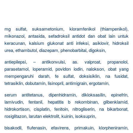
mg sulfat, suksametonium, kloramfenikol (thiampenikol),
mikonazol, antasida, sefadroksil antidot dan obat lain untuk
keracunan, kalsium glukonat anti infeksi, asiklovir, hidroksil
urea, ethambutol, diazepam, phenobarbital, digoksin,
antiepilepsi, – antikonvulsi, as. valproat, propanolol,
parasetamol, loperamid, povidon iodin, nalokson, obat yang
mempengaruhi darah, fe sulfat, doksisiklin, na fusidat,
tetrasiklin, dobutamin, lisinopril, antimigrain, ergotamin,
serum antitetanus, dipenhidramin, dikloksasilin, epinefrin,
lamivudin, fentanil, hepatitis b rekombinan, glibenklamid,
hidrokortison, cisplatin, fenitoin, nitrogliserin, na bikarbonat,
rosiglitazon, larutan elektrolit, kuinin, isoksuprin,
bisakodil, flufenasin, efavirens, primakuin, klorpheniramin,