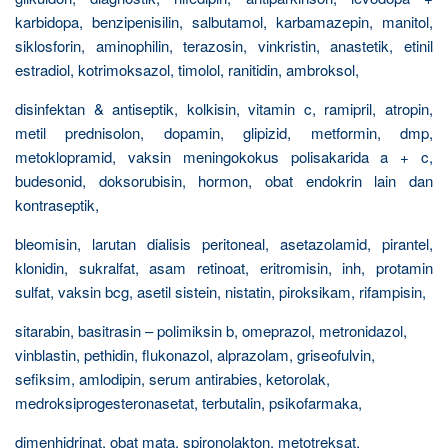
karbidopa, benzipenisilin, salbutamol, karbamazepin, manitol,
siklosforin, aminophilin, terazosin, vinkristin, anastetik, etinil
estradiol, kotrimoksazol, timolol, ranitidin, ambroksol,
disinfektan & antiseptik, kolkisin, vitamin c, ramipril, atropin,
metil prednisolon, dopamin, glipizid, metformin, dmp,
metoklopramid, vaksin meningokokus polisakarida a + c,
budesonid, doksorubisin, hormon, obat endokrin lain dan
kontraseptik,
bleomisin, larutan dialisis peritoneal, asetazolamid, pirantel,
klonidin, sukralfat, asam retinoat, eritromisin, inh, protamin
sulfat, vaksin bcg, asetil sistein, nistatin, piroksikam, rifampisin,
sitarabin, basitrasin – polimiksin b, omeprazol, metronidazol,
vinblastin, pethidin, flukonazol, alprazolam, griseofulvin,
sefiksim, amlodipin, serum antirabies, ketorolak,
medroksiprogesteronasetat, terbutalin, psikofarmaka,
dimenhidrinat, obat mata, spironolakton, metotreksat,