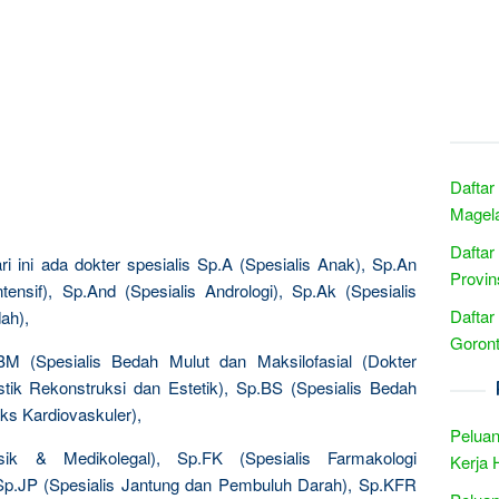
Daftar
Magela
Daftar
i ini ada dokter spesialis Sp.A (Spesialis Anak), Sp.An
Provin
ntensif), Sp.And (Spesialis Andrologi), Sp.Ak (Spesialis
Daftar
ah),
Goront
M (Spesialis Bedah Mulut dan Maksilofasial (Dokter
stik Rekonstruksi dan Estetik), Sp.BS (Spesialis Bedah
ks Kardiovaskuler),
Peluan
sik & Medikolegal), Sp.FK (Spesialis Farmakologi
Kerja 
), Sp.JP (Spesialis Jantung dan Pembuluh Darah), Sp.KFR