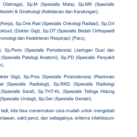
n Olahraga), Sp.M (Spesialis Mata), Sp.MK (Spesialis
 Obstetri & Ginekologi (Kebidanan dan Kandungan),
Kerja), Sp.Onk.Rad (Spesialis Onkologi Radiasi), Sp.Ort
klusi) (Dokter Gigi), Sp.OT (Spesialis Bedah Orthopaedi
monologi dan Kedokteran Respirasi) (Paru),
k), Sp.Perio (Spesialis Periodonsia) (Jaringan Gusi dan
(Spesialis Patologi Anatomi), Sp.PD (Spesialis Penyakit
k),
kter Gigi), Sp.Pros (Spesialis Prostodonsia) (Restorasi
d (Spesialis Radiologi), Sp.RKG (Spesialis Radiologi
 (Spesialis Saraf), Sp.THT-KL (Spesialis Telinga Hidung
pesialis Urologi), Sp.Ger (Spesialis Geriatri).
 tadi, kita bisa menemukan cara mudah untuk mengobati
iawan, sakit perut, dan sebagainya. eritema infektiosum