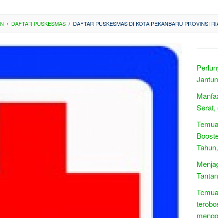
AN
/
DAFTAR PUSKESMAS
/
DAFTAR PUSKESMAS DI KOTA PEKANBARU PROVINSI RI
Perlun
Jantun
Manfa
Serat,
Temua
Booste
Tahun
Menjag
Tantan
Temuan
terobo
mengg