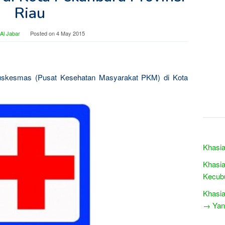
Riau
Al Jabar
Posted on
4 May 2015
uskesmas (Pusat Kesehatan Masyarakat PKM) di Kota
Khasia
Khasia
Kecub
Khasia
→ Yang