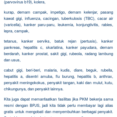
(parvovirus b19), kolera,
kurap, demam campak, impetigo, demam kelenjar, pasang
kawat gigi, influenza, cacingan, tuberkulosis (TBC), cacar air
(varicella), kanker paru-paru, leukemia, konjungtivitis, rabies,
lepra, campak,
tetanus, kanker serviks, batuk rejan (pertusis), kanker
pankreas, hepatitis c, skarlatina, kanker payudara, demam
berdarah, kanker prostat, sakit gigi, rubeola, radang lambung
dan usus,
cabut gigi, beri-beri, malaria, kudis, diare, beguk, rubella,
hepatitis a, disentri amuba, flu burung, hepatitis b, anthrax,
penyakit meningokokus, penyakit tangan, kaki dan mulut, kutu,
chikungunya, dan penyakit lainnya.
Kita juga dapat memanfaatkan fasilitas jika PKM bekerja sama
resmi dengan BPJS, jadi kita tidak perlu membayar lagi alias
gratis untuk mengobati dan menyembuhkan berbagai penyakit.