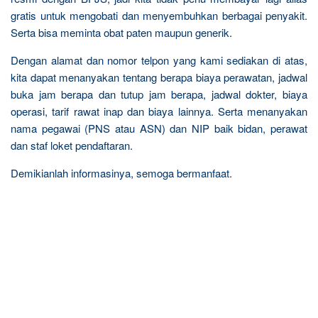
gratis untuk mengobati dan menyembuhkan berbagai penyakit.
Serta bisa meminta obat paten maupun generik.
Dengan alamat dan nomor telpon yang kami sediakan di atas,
kita dapat menanyakan tentang berapa biaya perawatan, jadwal
buka jam berapa dan tutup jam berapa, jadwal dokter, biaya
operasi, tarif rawat inap dan biaya lainnya. Serta menanyakan
nama pegawai (PNS atau ASN) dan NIP baik bidan, perawat
dan staf loket pendaftaran.
Demikianlah informasinya, semoga bermanfaat.
R
e
l
a
t
e
d
p
o