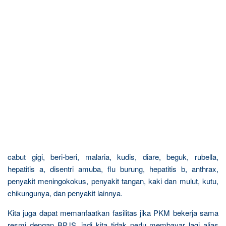
cabut gigi, beri-beri, malaria, kudis, diare, beguk, rubella,
hepatitis a, disentri amuba, flu burung, hepatitis b, anthrax,
penyakit meningokokus, penyakit tangan, kaki dan mulut, kutu,
chikungunya, dan penyakit lainnya.
Kita juga dapat memanfaatkan fasilitas jika PKM bekerja sama
resmi dengan BPJS, jadi kita tidak perlu membayar lagi alias