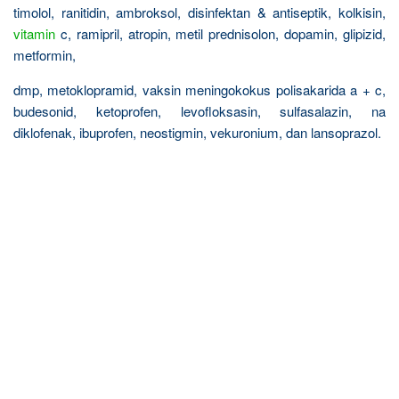
timolol, ranitidin, ambroksol, disinfektan & antiseptik, kolkisin,
vitamin
c, ramipril, atropin, metil prednisolon, dopamin, glipizid,
metformin,
dmp, metoklopramid, vaksin meningokokus polisakarida a + c,
budesonid, ketoprofen, levofloksasin, sulfasalazin, na
diklofenak, ibuprofen, neostigmin, vekuronium, dan lansoprazol.