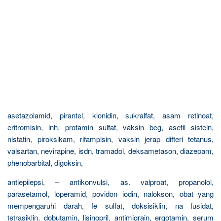
asetazolamid, pirantel, klonidin, sukralfat, asam retinoat,
eritromisin, inh, protamin sulfat, vaksin bcg, asetil sistein,
nistatin, piroksikam, rifampisin, vaksin jerap difteri tetanus,
valsartan, nevirapine, isdn, tramadol, deksametason, diazepam,
phenobarbital, digoksin,
antiepilepsi, – antikonvulsi, as. valproat, propanolol,
parasetamol, loperamid, povidon iodin, nalokson, obat yang
mempengaruhi darah, fe sulfat, doksisiklin, na fusidat,
tetrasiklin, dobutamin, lisinopril, antimigrain, ergotamin, serum