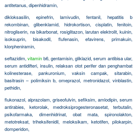
antitetanus, dipenhidramin,
dikloksasilin, epinefrin, lamivudin, fentanil, hepatitis b
rekombinan, glibenklamid, hidrokortison, cisplatin, fenitoin,
nitrogliserin, na bikarbonat, rosiglitazon, larutan elektrolit, kuinin,
isoksuprin, bisakodil, flufenasin, efavirens, primakuin,
klorpheniramin,
seftazidim,
vitamin
b6, gentamisin, gliklazid, serum antibisa ular,
serum antidifteri, insulin, relaksan otot perifer dan penghambat
kolinesterase, pankuronium, vaksin campak, sitarabin,
basitrasin – polimiksin b, omeprazol, metronidazol, vinblastin,
pethidin,
flukonazol, alprazolam, griseofulvin, sefiksim, amlodipin, serum
antirabies, ketorolak, medroksiprogesteronasetat, terbutalin,
psikofarmaka, dimenhidrinat, obat mata, spironolakton,
metotreksat, triheksifenidil, meloksikam, ketotifen, pilokarpin,
domperidon,