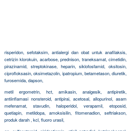
risperidon, sefotaksim, antialergi dan obat untuk anafilaksis,
cetrizin klorokuin, acarbose, prednison, traneksamat, cimetidin,
pirazinamid, streptokinase, heparin, siklofosfamid, oksitosin,
ciprofloksasin, oksimetazolin, ipatropium, betametason, diuretik,
furosemida, dapson,
metil ergometrin, hct, amikasin, analgesik, antipiretik,
antiinflamasi nonsteroid, antipirai, acetosal, allopurinol, asam
mefenamat, stavudin, haloperidol, verapamil, etoposid,
quetiapin, metildopa, amoksisilin, fitomenadion, seftriakson,
produk darah , kcl, fluoro urasil,