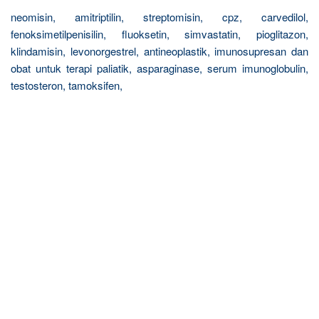
neomisin, amitriptilin, streptomisin, cpz, carvedilol,
fenoksimetilpenisilin, fluoksetin, simvastatin, pioglitazon,
klindamisin, levonorgestrel, antineoplastik, imunosupresan dan
obat untuk terapi paliatik, asparaginase, serum imunoglobulin,
testosteron, tamoksifen,