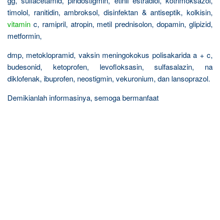
gg, sulfacetamid, piridostigmin, etinil estradiol, kotrimoksazol,
timolol, ranitidin, ambroksol, disinfektan & antiseptik, kolkisin,
vitamin
c, ramipril, atropin, metil prednisolon, dopamin, glipizid,
metformin,
dmp, metoklopramid, vaksin meningokokus polisakarida a + c,
budesonid, ketoprofen, levofloksasin, sulfasalazin, na
diklofenak, ibuprofen, neostigmin, vekuronium, dan lansoprazol.
Demikianlah informasinya, semoga bermanfaat
R
e
l
a
t
e
d
p
o
s
t
s