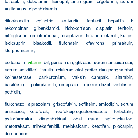
tetrasiklin, dobutamin, lisinopril, antimigrain, ergotamin, serum
antitetanus, dipenhidramin,
dikloksasilin, epinefrin, lamivudin, fentanil, hepatitis b
rekombinan, glibenklamid, hidrokortison, cisplatin, fenitoin,
nitrogliserin, na bikarbonat, rosiglitazon, larutan elektrolit, kuinin,
isoksuprin, bisakodil, flufenasin, efavirens, primakuin,
klorpheniramin,
seftazidim,
vitamin
b6, gentamisin, gliklazid, serum antibisa ular,
serum antidifteri, insulin, relaksan otot perifer dan penghambat
kolinesterase, pankuronium, vaksin campak, sitarabin,
basitrasin – polimiksin b, omeprazol, metronidazol, vinblastin,
pethidin,
flukonazol, alprazolam, griseofulvin, sefiksim, amlodipin, serum
antirabies, ketorolak, medroksiprogesteronasetat, terbutalin,
psikofarmaka, dimenhidrinat, obat mata, spironolakton,
metotreksat, triheksifenidil, meloksikam, ketotifen, pilokarpin,
domperidon,