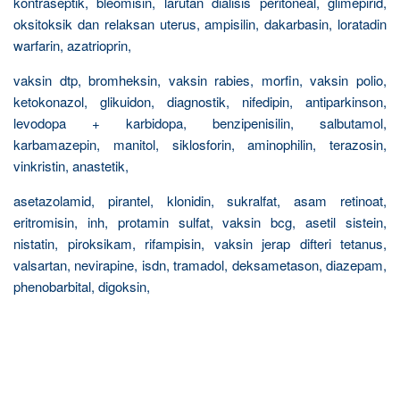
kontraseptik, bleomisin, larutan dialisis peritoneal, glimepirid,
oksitoksik dan relaksan uterus, ampisilin, dakarbasin, loratadin
warfarin, azatrioprin,
vaksin dtp, bromheksin, vaksin rabies, morfin, vaksin polio,
ketokonazol, glikuidon, diagnostik, nifedipin, antiparkinson,
levodopa + karbidopa, benzipenisilin, salbutamol,
karbamazepin, manitol, siklosforin, aminophilin, terazosin,
vinkristin, anastetik,
asetazolamid, pirantel, klonidin, sukralfat, asam retinoat,
eritromisin, inh, protamin sulfat, vaksin bcg, asetil sistein,
nistatin, piroksikam, rifampisin, vaksin jerap difteri tetanus,
valsartan, nevirapine, isdn, tramadol, deksametason, diazepam,
phenobarbital, digoksin,