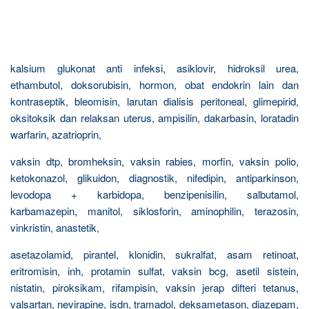
kalsium glukonat anti infeksi, asiklovir, hidroksil urea,
ethambutol, doksorubisin, hormon, obat endokrin lain dan
kontraseptik, bleomisin, larutan dialisis peritoneal, glimepirid,
oksitoksik dan relaksan uterus, ampisilin, dakarbasin, loratadin
warfarin, azatrioprin,
vaksin dtp, bromheksin, vaksin rabies, morfin, vaksin polio,
ketokonazol, glikuidon, diagnostik, nifedipin, antiparkinson,
levodopa + karbidopa, benzipenisilin, salbutamol,
karbamazepin, manitol, siklosforin, aminophilin, terazosin,
vinkristin, anastetik,
asetazolamid, pirantel, klonidin, sukralfat, asam retinoat,
eritromisin, inh, protamin sulfat, vaksin bcg, asetil sistein,
nistatin, piroksikam, rifampisin, vaksin jerap difteri tetanus,
valsartan, nevirapine, isdn, tramadol, deksametason, diazepam,