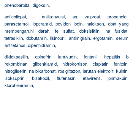
phenobarbital, digoksin,
antiepilepsi, – antikonvulsi, as. valproat, propanolol,
parasetamol, loperamid, povidon iodin, nalokson, obat yang
mempengaruhi darah, fe sulfat, doksisiklin, na fusidat,
tetrasiklin, dobutamin, lisinopril, antimigrain, ergotamin, serum
antitetanus, dipenhidramin,
dikloksasilin, epinefrin, lamivudin, fentanil, hepatitis b
rekombinan, glibenklamid, hidrokortison, cisplatin, fenitoin,
nitrogliserin, na bikarbonat, rosiglitazon, larutan elektrolit, kuinin,
isoksuprin, bisakodil, flufenasin, efavirens, primakuin,
klorpheniramin,