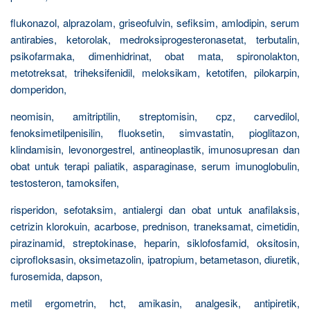
flukonazol, alprazolam, griseofulvin, sefiksim, amlodipin, serum
antirabies, ketorolak, medroksiprogesteronasetat, terbutalin,
psikofarmaka, dimenhidrinat, obat mata, spironolakton,
metotreksat, triheksifenidil, meloksikam, ketotifen, pilokarpin,
domperidon,
neomisin, amitriptilin, streptomisin, cpz, carvedilol,
fenoksimetilpenisilin, fluoksetin, simvastatin, pioglitazon,
klindamisin, levonorgestrel, antineoplastik, imunosupresan dan
obat untuk terapi paliatik, asparaginase, serum imunoglobulin,
testosteron, tamoksifen,
risperidon, sefotaksim, antialergi dan obat untuk anafilaksis,
cetrizin klorokuin, acarbose, prednison, traneksamat, cimetidin,
pirazinamid, streptokinase, heparin, siklofosfamid, oksitosin,
ciprofloksasin, oksimetazolin, ipatropium, betametason, diuretik,
furosemida, dapson,
metil ergometrin, hct, amikasin, analgesik, antipiretik,