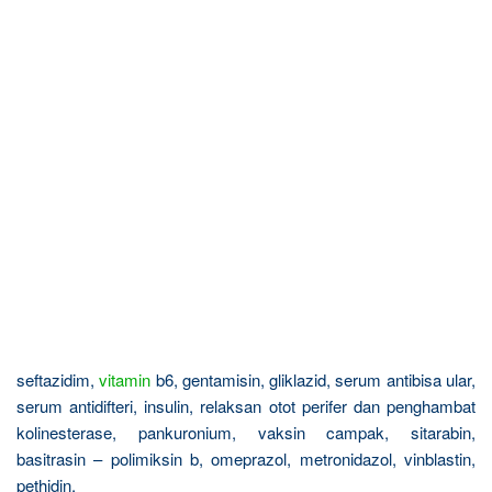
seftazidim,
vitamin
b6, gentamisin, gliklazid, serum antibisa ular,
serum antidifteri, insulin, relaksan otot perifer dan penghambat
kolinesterase, pankuronium, vaksin campak, sitarabin,
basitrasin – polimiksin b, omeprazol, metronidazol, vinblastin,
pethidin,