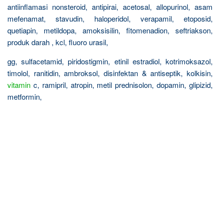
antiinflamasi nonsteroid, antipirai, acetosal, allopurinol, asam
mefenamat, stavudin, haloperidol, verapamil, etoposid,
quetiapin, metildopa, amoksisilin, fitomenadion, seftriakson,
produk darah , kcl, fluoro urasil,
gg, sulfacetamid, piridostigmin, etinil estradiol, kotrimoksazol,
timolol, ranitidin, ambroksol, disinfektan & antiseptik, kolkisin,
vitamin
c, ramipril, atropin, metil prednisolon, dopamin, glipizid,
metformin,