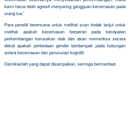
kami harus lebih agresif menyaring gangguan kecemasan pada
orang tua.”
Para peneliti berencana untuk melihat scan tindak lanjut untuk
melihat apakah kecemasan berperan pada kecepatan
perkembangan kerusakan otak dan akan memeriksa secara
dekat apakah perbedaan gender berdampak pada hubungan
antara kecemasan dan penurunan kognitif.
Demikianlah yang dapat disampaikan, semoga bermanfaat.
R
e
l
a
t
e
d
p
o
s
t