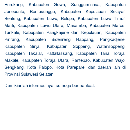
Enrekang, Kabupaten Gowa, Sungguminasa, Kabupaten
Jeneponto, Bontosunggu, Kabupaten Kepulauan Selayar,
Benteng, Kabupaten Luwu, Belopa, Kabupaten Luwu Timur,
Malili, Kabupaten Luwu Utara, Masamba, Kabupaten Maros,
Turikale, Kabupaten Pangkajene dan Kepulauan, Kabupaten
Pinrang, Kabupaten Sidenreng Rappang, Pangkadjene,
Kabupaten Sinjai, Kabupaten Soppeng, Watansoppeng,
Kabupaten Takalar, Pattallassang, Kabupaten Tana Toraja,
Makale, Kabupaten Toraja Utara, Rantepao, Kabupaten Wajo,
Sengkang, Kota Palopo, Kota Parepare, dan daerah lain di
Provinsi Sulawesi Selatan.
Demikianlah informasinya, semoga bermanfaat.
R
e
l
a
t
e
d