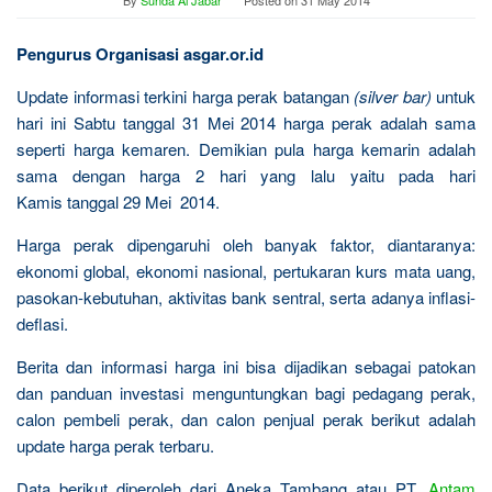
By
Sunda Al Jabar
Posted on
31 May 2014
Pengurus Organisasi asgar.or.id
Update informasi terkini harga perak batangan
(silver bar)
untuk
hari ini Sabtu tanggal 31 Mei 2014 harga perak adalah sama
seperti harga kemaren. Demikian pula harga kemarin adalah
sama dengan harga 2 hari yang lalu yaitu pada hari
Kamis tanggal 29 Mei 2014.
Harga perak dipengaruhi oleh banyak faktor, diantaranya:
ekonomi global, ekonomi nasional, pertukaran kurs mata uang,
pasokan-kebutuhan, aktivitas bank sentral, serta adanya inflasi-
deflasi.
Berita dan informasi harga ini bisa dijadikan sebagai patokan
dan panduan investasi menguntungkan bagi pedagang perak,
calon pembeli perak, dan calon penjual perak berikut adalah
update harga perak terbaru.
Data berikut diperoleh dari Aneka Tambang atau PT.
Antam