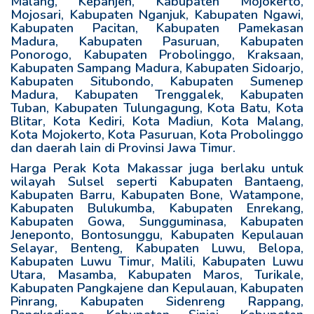
Malang, Kepanjen, Kabupaten Mojokerto,
Mojosari, Kabupaten Nganjuk, Kabupaten Ngawi,
Kabupaten Pacitan, Kabupaten Pamekasan
Madura, Kabupaten Pasuruan, Kabupaten
Ponorogo, Kabupaten Probolinggo, Kraksaan,
Kabupaten Sampang Madura, Kabupaten Sidoarjo,
Kabupaten Situbondo, Kabupaten Sumenep
Madura, Kabupaten Trenggalek, Kabupaten
Tuban, Kabupaten Tulungagung, Kota Batu, Kota
Blitar, Kota Kediri, Kota Madiun, Kota Malang,
Kota Mojokerto, Kota Pasuruan, Kota Probolinggo
dan daerah lain di Provinsi Jawa Timur.
Harga Perak Kota Makassar juga berlaku untuk
wilayah Sulsel seperti Kabupaten Bantaeng,
Kabupaten Barru, Kabupaten Bone, Watampone,
Kabupaten Bulukumba, Kabupaten Enrekang,
Kabupaten Gowa, Sungguminasa, Kabupaten
Jeneponto, Bontosunggu, Kabupaten Kepulauan
Selayar, Benteng, Kabupaten Luwu, Belopa,
Kabupaten Luwu Timur, Malili, Kabupaten Luwu
Utara, Masamba, Kabupaten Maros, Turikale,
Kabupaten Pangkajene dan Kepulauan, Kabupaten
Pinrang, Kabupaten Sidenreng Rappang,