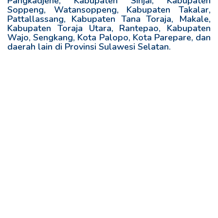
Pangkadjene, Kabupaten Sinjai, Kabupaten
Soppeng, Watansoppeng, Kabupaten Takalar,
Pattallassang, Kabupaten Tana Toraja, Makale,
Kabupaten Toraja Utara, Rantepao, Kabupaten
Wajo, Sengkang, Kota Palopo, Kota Parepare, dan
daerah lain di Provinsi Sulawesi Selatan.
R
e
l
a
t
e
d
p
o
s
t
s
: