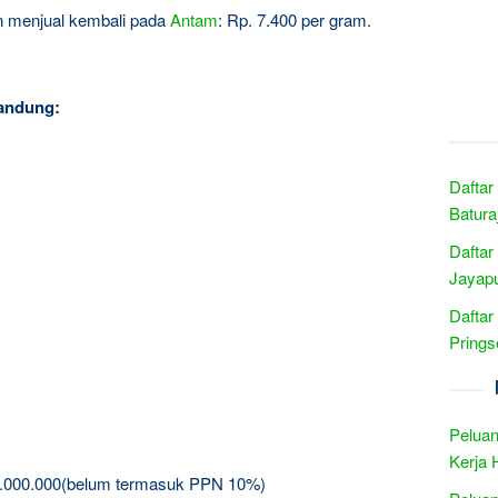
gin menjual kembali pada
Antam
: Rp. 7.400 per gram.
andung:
Daftar
Batura
Daftar
Jayapu
Daftar
Pring
Peluan
Kerja 
3.000.000(belum termasuk PPN 10%)