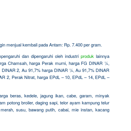
 ingin menjual kembali pada Antam: Rp. 7.400 per gram.
pengaruhi dan dipengaruhi oleh industri
produk
lainnya
arga Chamsah, harga Perak murni, harga FG DINAR ¼,
 DINAR 2, Au 91,7% harga DINAR ¼, Au 91,7% DINAR
 2, Perak Nitrat, harga EPdL – 10, EPdL – 14, EPdL –
arga beras, kedele, jagung ikan, cabe, garam, minyak
am potong broiler, daging sapi, telor ayam kampung telur
 merah, susu, bawang putih, cabai, mie instan, kacang