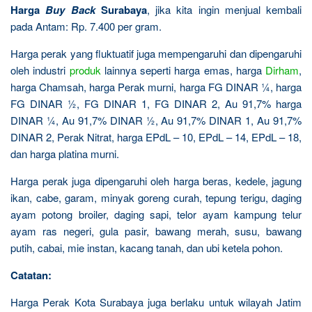
Harga
Buy Back
Surabaya
, jika kita ingin menjual kembali
pada Antam: Rp. 7.400 per gram.
Harga perak yang fluktuatif juga mempengaruhi dan dipengaruhi
oleh industri
produk
lainnya seperti harga emas, harga
Dirham
,
harga Chamsah, harga Perak murni, harga FG DINAR ¼, harga
FG DINAR ½, FG DINAR 1, FG DINAR 2, Au 91,7% harga
DINAR ¼, Au 91,7% DINAR ½, Au 91,7% DINAR 1, Au 91,7%
DINAR 2, Perak Nitrat, harga EPdL – 10, EPdL – 14, EPdL – 18,
dan harga platina murni.
Harga perak juga dipengaruhi oleh harga beras, kedele, jagung
ikan, cabe, garam, minyak goreng curah, tepung terigu, daging
ayam potong broiler, daging sapi, telor ayam kampung telur
ayam ras negeri, gula pasir, bawang merah, susu, bawang
putih, cabai, mie instan, kacang tanah, dan ubi ketela pohon.
Catatan:
Harga Perak Kota Surabaya juga berlaku untuk wilayah Jatim