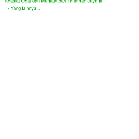
Khasiat Obat dan Manfaat dari Tanaman Jayanti
→ Yang lainnya...