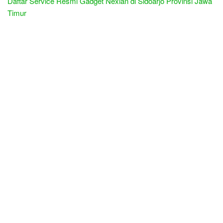
Daftar Service Resmi Gadget Nexian di Sidoarjo Provinsi Jawa
Timur