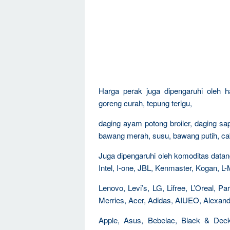
Harga perak juga dipengaruhi oleh h
goreng curah, tepung terigu,
daging ayam potong broiler, daging sap
bawang merah, susu, bawang putih, caba
Juga dipengaruhi oleh komoditas datang 
Intel, I-one, JBL, Kenmaster, Kogan, L
Lenovo, Levi’s, LG, Lifree, L’Oreal, 
Merries, Acer, Adidas, AIUEO, Alexandr
Apple, Asus, Bebelac, Black & Decke