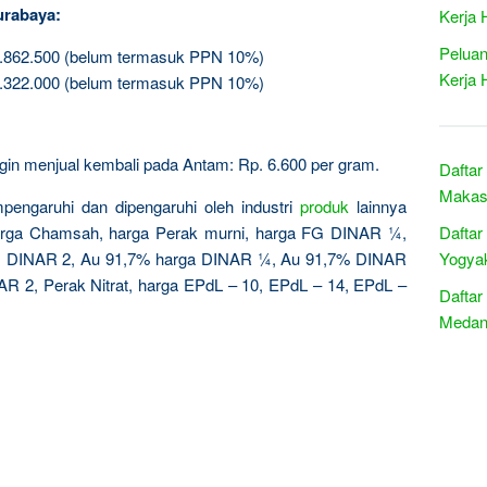
urabaya:
Kerja 
Peluan
2.862.500 (belum termasuk PPN 10%)
Kerja 
5.322.000 (belum termasuk PPN 10%)
 ingin menjual kembali pada Antam: Rp. 6.600 per gram.
Daftar
Makasa
pengaruhi dan dipengaruhi oleh industri
produk
lainnya
harga Chamsah, harga Perak murni, harga FG DINAR ¼,
Daftar
 DINAR 2, Au 91,7% harga DINAR ¼, Au 91,7% DINAR
Yogyak
 2, Perak Nitrat, harga EPdL – 10, EPdL – 14, EPdL –
Daftar
Medan 