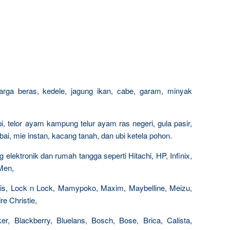
arga beras, kedele, jagung ikan, cabe, garam, minyak
i, telor ayam kampung telur ayam ras negeri, gula pasir,
i, mie instan, kacang tanah, dan ubi ketela pohon.
elektronik dan rumah tangga seperti Hitachi, HP, Infinix,
-Men,
Paris, Lock n Lock, Mamypoko, Maxim, Maybelline, Meizu,
e Christie,
r, Blackberry, Bluelans, Bosch, Bose, Brica, Calista,