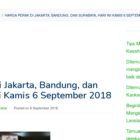
/
HARGA PERAK DI JAKARTA, BANDUNG, DAN SURABAYA, HARI INI KAMIS 6 SEPTEM
Tips M
Keseha
Ditemu
mengon
baik d
i Jakarta, Bandung, dan
Ditemu
ni Kamis 6 September 2018
Kanke
Begin
Jabar
Posted on
6 September 2018
Mengid
Lansia
Temuan
deteks