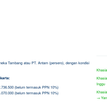
Aneka Tambang atau PT. Antam (persero), dengan kondisi
Khasia
karta:
Khasia
Inggu
2.736.500 (belum termasuk PPN 10%)
Khasia
5.070.000 (belum termasuk PPN 10%)
→ Yang