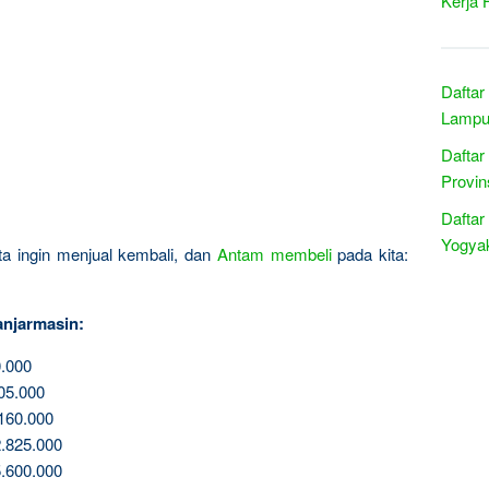
Kerja 
Daftar
Lampu
Daftar
Provin
Daftar
Yogyak
ita ingin menjual kembali, dan
Antam
membeli
pada kita:
njarmasin:
.000
05.000
160.000
.825.000
.600.000