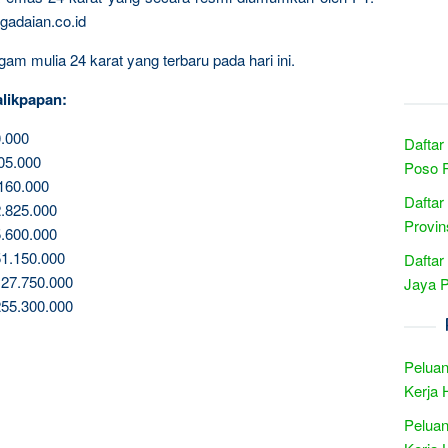
gadaian.co.id
am mulia 24 karat yang terbaru pada hari ini.
likpapan:
.000
Daftar
05.000
Poso P
160.000
Daftar
.825.000
Provin
.600.000
1.150.000
Daftar
27.750.000
Jaya 
55.300.000
Peluan
Kerja 
Peluan