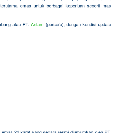
terutama emas untuk berbagai keperluan seperti mas
ambang atau PT.
Antam
(persero), dengan kondisi update
.
ta emas 24 karat yang secara resmi diumumkan oleh PT.