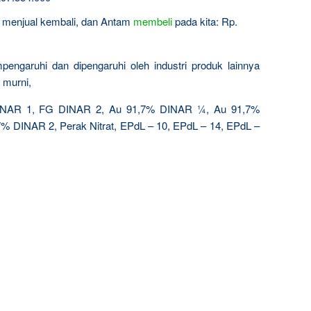
in menjual kembali, dan Antam
membeli
pada kita: Rp.
engaruhi dan dipengaruhi oleh industri produk lainnya
 murni,
AR 1, FG DINAR 2, Au 91,7% DINAR ¼, Au 91,7%
 DINAR 2, Perak Nitrat, EPdL – 10, EPdL – 14, EPdL –