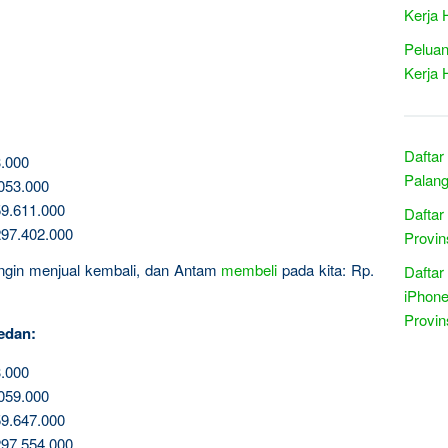
Kerja 
Peluan
Kerja 
Daftar
.000
Palang
053.000
9.611.000
Daftar
97.402.000
Provin
 ingin menjual kembali, dan Antam
membeli
pada kita: Rp.
Daftar
iPhone
Provin
edan:
.000
059.000
9.647.000
97.554.000