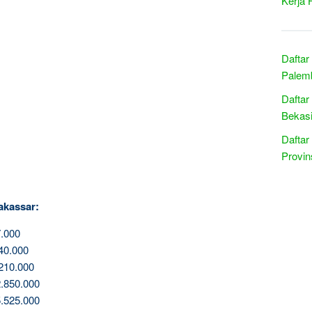
Kerja 
Daftar
Palemb
Daftar
Bekasi
Daftar
Provin
akassar:
.000
40.000
210.000
.850.000
.525.000