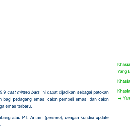
Khasia
Yang B
Khasia
Khasia
9.9
cast minted bars
ini dapat dijadikan sebagai patokan
→ Yang
n bagi pedagang emas, calon pembeli emas, dan calon
rga emas terbaru.
mbang atau PT. Antam (persero), dengan kondisi update
.