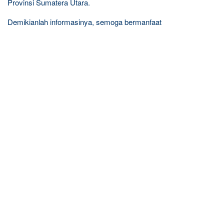
Provinsi Sumatera Utara.
Demikianlah informasinya, semoga bermanfaat
R
e
l
a
t
e
d
p
o
s
t
s
: