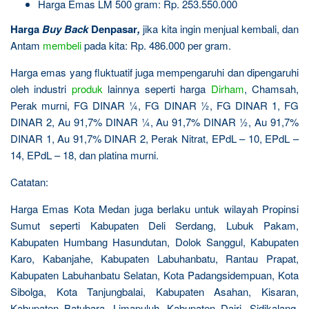
Harga Emas LM 500 gram: Rp. 253.550.000
Harga
Buy Back
Denpasar
,
jika kita ingin menjual kembali, dan
Antam
membeli
pada kita: Rp. 486.000 per gram.
Harga emas yang fluktuatif juga mempengaruhi dan dipengaruhi
oleh industri
produk
lainnya seperti harga
Dirham
, Chamsah,
Perak murni, FG DINAR ¼, FG DINAR ½, FG DINAR 1, FG
DINAR 2, Au 91,7% DINAR ¼, Au 91,7% DINAR ½, Au 91,7%
DINAR 1, Au 91,7% DINAR 2, Perak Nitrat, EPdL – 10, EPdL –
14, EPdL – 18, dan platina murni.
Catatan:
Harga Emas Kota Medan juga berlaku untuk wilayah Propinsi
Sumut seperti Kabupaten Deli Serdang, Lubuk Pakam,
Kabupaten Humbang Hasundutan, Dolok Sanggul, Kabupaten
Karo, Kabanjahe, Kabupaten Labuhanbatu, Rantau Prapat,
Kabupaten Labuhanbatu Selatan, Kota Padangsidempuan, Kota
Sibolga, Kota Tanjungbalai, Kabupaten Asahan, Kisaran,
Kabupaten Batubara, Limapuluh, Kabupaten Dairi, Sidikalang,